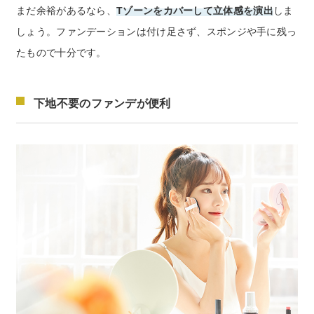
まだ余裕があるなら、
Tゾーンをカバーして立体感を演出
しま
お電話でのお問い合わせ
0120-956-100
しょう。ファンデーションは付け足さず、スポンジや手に残っ
受付時間 9:00~18:00（土・日曜・祝日除く）
たもので十分です。
下地不要のファンデが便利