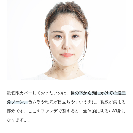
ビューティコラム
バーチャル工場見学
ヘルプ
ご利用ガイド
よくある質問
最低限カバーしておきたいのは、
目の下から頬にかけての逆三
お問い合わせ
角ゾーン。
色ムラや毛穴が目立ちやすいうえに、視線が集まる
部分です。ここをファンデで整えると、全体的に明るい印象に
お問い合わせフォーム
なりますよ。