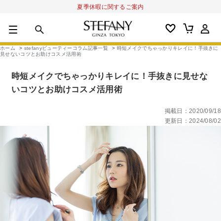
夏季休暇に関するご案内
0
カートの合計金額
円
ホーム
>
stefanyビューティーコラム記事一覧
>
時短メイクでちゃっかりキレイに！手抜きに
見せないコツとお助けコスメ活用術
キーワード
時短メイクでちゃっかりキレイに！手抜きに見せな
アルーチェルーチェ
オディリア
BIVABOO
オールインワン
いコツとお助けコスメ活用術
掲載日：2020/09/18
更新日：2024/08/02
商品カテゴリ
スキンケア
メイクアップ
アイテムから探す
シリーズから探す