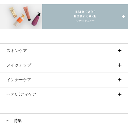
HAIR CARE
BODY CARE
ヘア/ボディケア
スキンケア
メイクアップ
アイテムから探す
シリーズから探す
クレンジング
CNP Laboratory（国内正規品）
インナーケア
ベースメイク
ポイントメイク
洗顔
PLACENTIST
クッションファンデーション
すべてのポイントメイク
化粧水
Suhadabi
ヘア/ボディケア
成分別で探す
目的別で探す
ファンデーション
美容液
CLÉSCIENCE Beauté
プラセンタ
ビューティーサポート
フェイスパウダー
美容ジェル・乳液・クリーム
PURE’D 100 PERFECTION
ヘアケア
ボディケア
乳酸菌
ヘルスサポート
CCクリーム
オールインワン
美肌ステファニー
スカルプケア
ボディケア
特集
コラーゲン
水
UVケア
シート・マスク
belif
シャンプー
ボディソープ