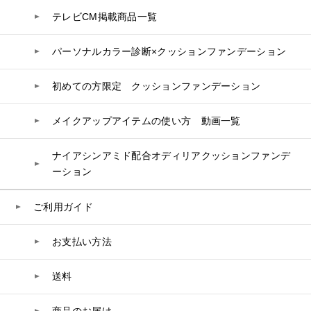
ビタミン
テレビCM掲載商品一覧
リップケア
PHYSIOGEL
トリートメント
入浴剤
レスベラトロール
トラベルセット
ヘアカラー
UVケア
高麗人参
パーソナルカラー診断×クッションファンデーション
スペシャルケア
コエンザイム
初めての方限定 クッションファンデーション
白神秘境活性水
メイクアップアイテムの使い方 動画一覧
ナイアシンアミド配合オディリアクッションファンデ
ーション
ご利用ガイド
お支払い方法
送料
商品のお届け