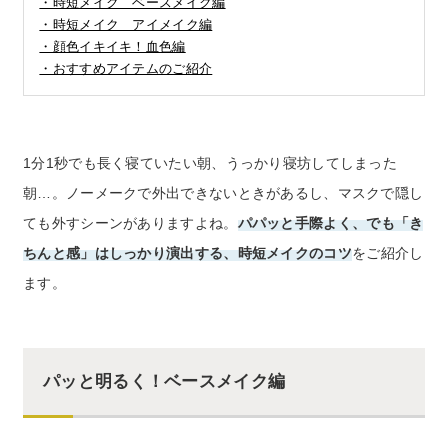
・時短メイク ベースメイク編
CNP Laboratory（国内正規品）
・時短メイク アイメイク編
・顔色イキイキ！血色編
PLACENTIST
・おすすめアイテムのご紹介
Suhadabi
CLÉSCIENCE Beauté
1分1秒でも長く寝ていたい朝、うっかり寝坊してしまった
朝…。ノーメークで外出できないときがあるし、マスクで隠し
PURE’D 100 PERFECTION
ても外すシーンがありますよね。
パパッと手際よく、でも「き
ちんと感」はしっかり演出する、時短メイクのコツ
をご紹介し
美肌ステファニー
ます。
belif
PHYSIOGEL
パッと明るく！ベースメイク編
コンテンツ