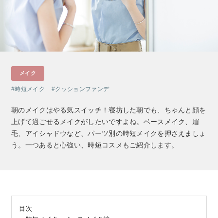
クレンジング
CNP Laboratory（国内正規品）
インナーケア
ベースメイク
ポイントメイク
洗顔
PLACENTIST
クッションファンデーション
すべてのポイントメイク
化粧水
Suhadabi
ヘア/ボディケア
成分別で探す
目的別で探す
ファンデーション
美容液
CLÉSCIENCE Beauté
プラセンタ
ビューティーサポート
フェイスパウダー
美容ジェル・乳液・クリーム
PURE’D 100 PERFECTION
ヘアケア
ボディケア
シリーズ一覧
乳酸菌
ヘルスサポート
CCクリーム
メイク
オールインワン
美肌ステファニー
スカルプケア
ボディケア
コラーゲン
水
STEFANY AGING COVER
UVケア
時短メイク
クッションファンデ
シート・マスク
belif
シャンプー
ボディソープ
ビタミン
（ステファニーエイジングカバー）
リップケア
PHYSIOGEL
トリートメント
入浴剤
朝のメイクはやる気スイッチ！寝坊した朝でも、ちゃんと顔を
レスベラトロール
上げて過ごせるメイクがしたいですよね。ベースメイク、眉
トラベルセット
ODELIA（オディリア）
ヘアカラー
UVケア
高麗人参
毛、アイシャドウなど、パーツ別の時短メイクを押さえましょ
スペシャルケア
コエンザイム
う。一つあると心強い、時短コスメもご紹介します。
Aluce luce（アルーチェルーチェ）
白神秘境活性水
BIVABOO（ビバブー）
Placenta 100
目次