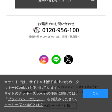
お問い合わせフォーム
お電話でのお問い合わせ
0120-956-100
受付時間 9:00~18:00（土・日曜・祝日除く）
当サイトでは、サイトの利便性向上のため、ク
会社案内
プライバシーポリシー
カスタマーハラスメントに対する基本方針
ッキー(Cookie)を使用しています。
利用規約
特定商取引法に基づく表記
サイトマップ
サイトのクッキー(Cookie)の使用に関しては、
OK
「
プライバシーポリシー
」をお読みください。
クッキー(Cookie)とは？
コーポレートサイト