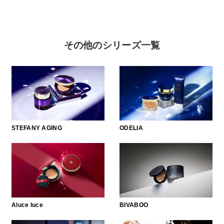
商品カテゴリ
その他のシリーズ一覧
スキンケア
メイクアップ
アイテムから探す
シリーズから探す
クレンジング
CNP Laboratory（国内正規品）
インナーケア
ベースメイク
ポイントメイク
洗顔
PLACENTIST
クッションファンデーション
すべてのポイントメイク
化粧水
Suhadabi
ヘア/ボディケア
成分別で探す
目的別で探す
STEFANY AGING
ODELIA
ファンデーション
美容液
CLÉSCIENCE Beauté
プラセンタ
ビューティーサポート
フェイスパウダー
美容ジェル・乳液・クリーム
PURE’D 100 PERFECTION
ヘアケア
ボディケア
シリーズ一覧
乳酸菌
ヘルスサポート
CCクリーム
オールインワン
美肌フローリズム
スカルプケア
ボディケア
コラーゲン
水
STEFANY AGING
UVケア
シート・マスク
belif
シャンプー
ボディソープ
ビタミン
（ステファニーエイジング）
リップケア
PHYSIOGEL
トリートメント
入浴剤
レスベラトロール
Aluce luce
BIVABOO
トラベルセット
STEFANY AGING
ODELIA（オディリア）
ヘアカラー
UVケア
高麗人参