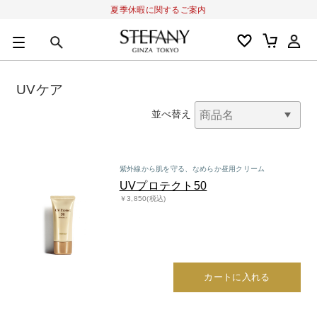
夏季休暇に関するご案内
0
カートの合計金額
円
UVケア
キーワード
並べ替え
アルーチェルーチェ
オディリア
BIVABOO
オールインワン
紫外線から肌を守る、なめらか昼用クリーム
UVプロテクト50
￥3,850(税込)
カートに入れる