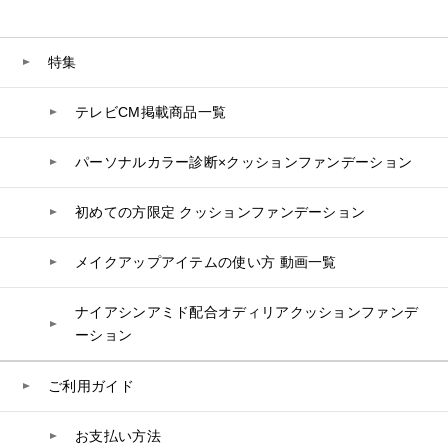
プラセンタ
ビューティーサポート
フェイスパウダー
美容ジェル・乳液・クリーム
PURE’D 100 PERFECTION
ヘアケア
ボディケア
乳酸菌
ヘルスサポート
CCクリーム
オールインワン
美肌フローリズム
スカルプケア
ボディケア
特集
コラーゲン
水
UVケア
シート・マスク
belif
シャンプー
ボディソープ
ビタミン
テレビCM掲載商品一覧
リップケア
PHYSIOGEL
トリートメント
入浴剤
レスベラトロール
トラベルセット
STEFANY AGING
ヘアカラー
UVケア
高麗人参
パーソナルカラー診断×クッションファンデーション
スペシャルケア
BIVABOO（ビバブー）
コエンザイム
初めての方限定 クッションファンデーション
白神秘境活性水
メイクアップアイテムの使い方 動画一覧
ナイアシンアミド配合オディリアクッションファンデ
ーション
ご利用ガイド
お支払い方法