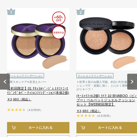
1
2
お問い合わせ
お問い合わせフォーム
お電話でのお問い合わせ
0120-956-100
受付時間 9:00~18:00（土・日曜・祝日除く）
クッションファンデーション
クッションファンデーション
Previous
Next
薬用スキンケア✕若見えカバー
１世帯１回のみ購入可能。約2か月分/超密着ク
ションで汗・皮脂に強く、とにかく長時間仕上
【初回限定】01 ﾅﾁｭﾗﾙﾍﾞｰｼﾞｭ ｽﾃﾌｧﾆｰｴ
がりキープ！
ｲｼﾞﾝｸﾞｶﾊﾞｰ ｸｯｼｮﾝﾌｧﾝﾃﾞｰｼｮﾝ(本体2個)
(ｹｰｽ+ﾘﾌｨﾙ2個) ﾗｲﾄ 10 BIVABOO（ビ
￥3,980（税込）
ブー）ベルベットジュエルクッション
セット【WEB初回限定】
（4.6/50件）
￥3,980（税込）
（4.5/26件）
カートに入れる
カートに入れる