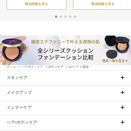
商品詳細を見る
商品詳細を見る
ホーム
>
ヘア/ボディケア
>
ボディケア
>
UVケア の通販
スキンケア
メイクアップ
アイテムから探す
シリーズから探す
クレンジング
CNP Laboratory（国内正規品）
インナーケア
ベースメイク
ポイントメイク
洗顔
PLACENTIST
クッションファンデーション
すべてのポイントメイク
化粧水
Suhadabi
ヘア/ボディケア
成分別で探す
目的別で探す
ファンデーション
美容液
CLÉSCIENCE Beauté