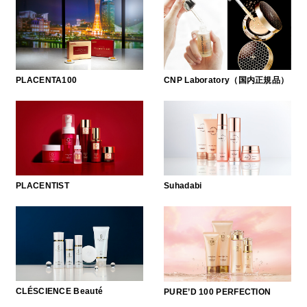
スペシャルケア
BIVABOO（ビバブー）
コエンザイム
Aluce luce（アルーチェルーチェ）
白神秘境活性水
BIVABOO（ビバブー）
CNP Laboratory（国内正規品）
PLACENTA100
Placenta 100
CNP Laboratory（国内正規品）
PLACENTIST
Suhadabi
PLACENTIST
Suhadabi
CLÉSCIENCE Beauté
PURE’D 100 PERFECTION
CLÉSCIENCE Beauté
PURE’D 100 PERFECTION
美肌フローリズム