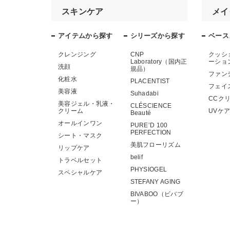
スキンケア
メイ
アイテムから探す
シリーズから探す
ベース
クレンジング
CNP
クッシ
Laboratory（国内正
ーショ
洗顔
規品）
ファン
化粧水
PLACENTIST
フェイ
美容液
Suhadabi
CCク
美容ジェル・乳液・
CLÉSCIENCE
クリーム
UVケ
Beauté
オールインワン
PURE’D 100
PERFECTION
シート・マスク
美肌フローリズム
リップケア
belif
トラベルセット
PHYSIOGEL
スペシャルケア
STEFANY AGING
BIVABOO（ビバブ
ー）