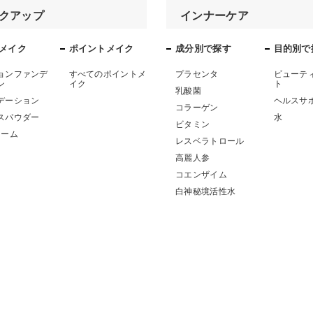
クアップ
インナーケア
メイク
ポイントメイク
成分別で探す
目的別で
ョンファンデ
すべてのポイントメ
プラセンタ
ビューテ
ン
イク
ト
乳酸菌
デーション
ヘルスサ
コラーゲン
スパウダー
水
ビタミン
リーム
レスベラトロール
ア
高麗人参
コエンザイム
白神秘境活性水