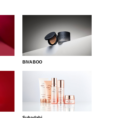
BIVABOO
Suhadabi