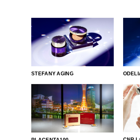
STEFANY AGING
ODELI
CNP 
PLACENTA100