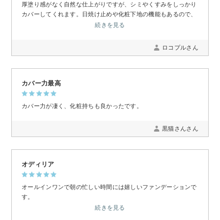
厚塗り感がなく自然な仕上がりですが、シミやくすみをしっかり
カバーしてくれます。日焼け止めや化粧下地の機能もあるので、
簡単で便利です。クッションタイプは、他のタイプのファンデー
続きを見る
ションと比べるとあまり長くもたないので、今は併用していま
す。
ロコプルさん
カバー力最高
カバー力が凄く、化粧持ちも良かったです。
黒猫さんさん
オディリア
オールインワンで朝の忙しい時間には嬉しいファンデーションで
す。
薄付きで伸びが良くさっぱり仕上がります。
続きを見る
色が肌に合うか心配でしたが丁度良い色でした。