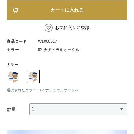
スペシャルケア
BIVABOO（ビバブー）
コエンザイム
Aluce luce（アルーチェルーチェ）
カートに入れる
白神秘境活性水
BIVABOO（ビバブー）
お気に入りに登録
Placenta 100
商品コード
W1000617
カラー
02 ナチュラルオークル
CNP Laboratory（国内正規品）
カラー
PLACENTIST
Suhadabi
選択されたカラー：02 ナチュラルオークル
CLÉSCIENCE Beauté
数量
PURE’D 100 PERFECTION
美肌フローリズム