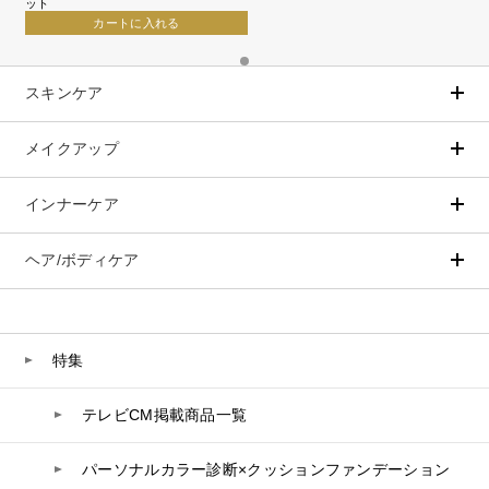
ット
カートに入れる
スキンケア
メイクアップ
アイテムから探す
シリーズから探す
クレンジング
CNP Laboratory（国内正規品）
インナーケア
ベースメイク
ポイントメイク
洗顔
PLACENTIST
クッションファンデーション
すべてのポイントメイク
化粧水
Suhadabi
ヘア/ボディケア
成分別で探す
目的別で探す
ファンデーション
美容液
CLÉSCIENCE Beauté
プラセンタ
ビューティーサポート
フェイスパウダー
美容ジェル・乳液・クリーム
PURE’D 100 PERFECTION
ヘアケア
ボディケア
乳酸菌
ヘルスサポート
CCクリーム
オールインワン
美肌フローリズム
スカルプケア
ボディケア
特集
コラーゲン
水
UVケア
シート・マスク
belif
シャンプー
ボディソープ
ビタミン
テレビCM掲載商品一覧
リップケア
PHYSIOGEL
トリートメント
入浴剤
レスベラトロール
トラベルセット
STEFANY AGING
ヘアカラー
UVケア
高麗人参
パーソナルカラー診断×クッションファンデーション
スペシャルケア
BIVABOO（ビバブー）