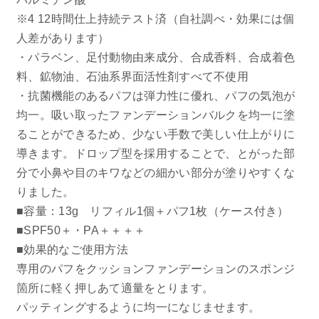
※4 12時間仕上持続テスト済（自社調べ・効果には個
人差があります）
・パラベン、足付動物由来成分、合成香料、合成着色
料、鉱物油、石油系界面活性剤すべて不使用
・抗菌機能のあるパフは弾力性に優れ、パフの気泡が
均一。吸い取ったファンデーションバルクを均一に塗
ることができるため、少ない手数で美しい仕上がりに
導きます。ドロップ型を採用することで、とがった部
分で小鼻や目のキワなどの細かい部分が塗りやすくな
りました。
■容量：13g リフィル1個＋パフ1枚（ケース付き）
■SPF50＋・PA＋＋＋＋
■効果的なご使用方法
専用のパフをクッションファンデーションのスポンジ
箇所に軽く押しあて適量をとります。
パッティングするように均一になじませます。