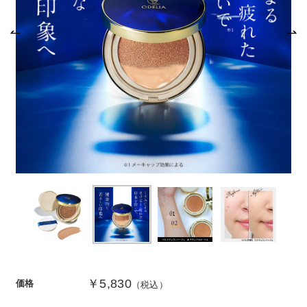
商品カテゴリ
スキンケア
メイクアップ
アイテムから探す
シリーズから探す
クレンジング
CNP Laboratory（国内正規品）
インナーケア
ベースメイク
ポイントメイク
洗顔
PLACENTIST
クッションファンデーション
すべてのポイントメイク
化粧水
Suhadabi
ヘア/ボディケア
成分別で探す
目的別で探す
ファンデーション
美容液
CLÉSCIENCE Beauté
プラセンタ
ビューティーサポート
フェイスパウダー
美容ジェル・乳液・クリーム
PURE’D 100 PERFECTION
ヘアケア
ボディケア
シリーズ一覧
乳酸菌
ヘルスサポート
CCクリーム
オールインワン
美肌フローリズム
スカルプケア
ボディケア
コラーゲン
水
STEFANY AGING
UVケア
シート・マスク
belif
シャンプー
ボディソープ
ビタミン
（ステファニーエイジング）
リップケア
PHYSIOGEL
トリートメント
入浴剤
レスベラトロール
￥5,830
価格
（税込）
トラベルセット
STEFANY AGING
ODELIA（オディリア）
ヘアカラー
UVケア
高麗人参