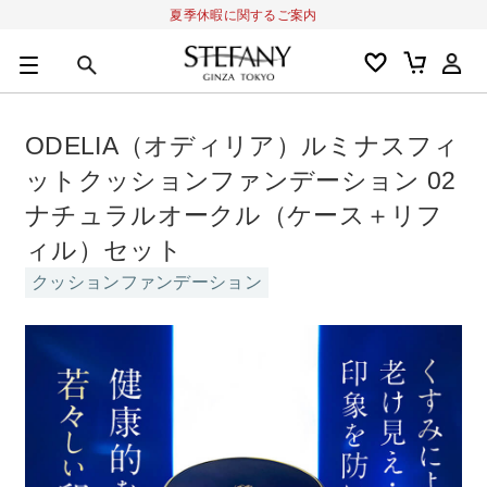
夏季休暇に関するご案内
0
カートの合計金額
円
ODELIA（オディリア）ルミナスフィ
キーワード
ットクッションファンデーション 02
アルーチェルーチェ
オディリア
BIVABOO
オールインワン
ナチュラルオークル（ケース＋リフ
ィル）セット
クッションファンデーション