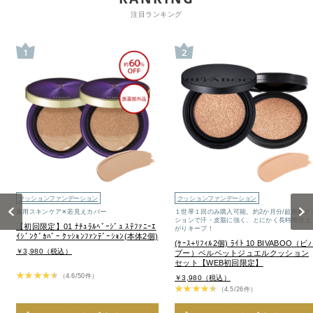
注目ランキング
1
2
クッションファンデーション
クッションファンデーション
Previous
Next
薬用スキンケア✕若見えカバー
１世帯１回のみ購入可能。約2か月分/超密着ク
ションで汗・皮脂に強く、とにかく長時間仕上
【初回限定】01 ﾅﾁｭﾗﾙﾍﾞｰｼﾞｭ ｽﾃﾌｧﾆｰｴ
がりキープ！
ｲｼﾞﾝｸﾞｶﾊﾞｰ ｸｯｼｮﾝﾌｧﾝﾃﾞｰｼｮﾝ(本体2個)
(ｹｰｽ+ﾘﾌｨﾙ2個) ﾗｲﾄ 10 BIVABOO（ビ
￥3,980（税込）
ブー）ベルベットジュエルクッション
セット【WEB初回限定】
（4.6/50件）
￥3,980（税込）
（4.5/26件）