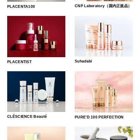
CNP Laboratory（国内正規品）
PLACENTA100
Suhadabi
PLACENTIST
CLÉSCIENCE Beauté
PURE’D 100 PERFECTION