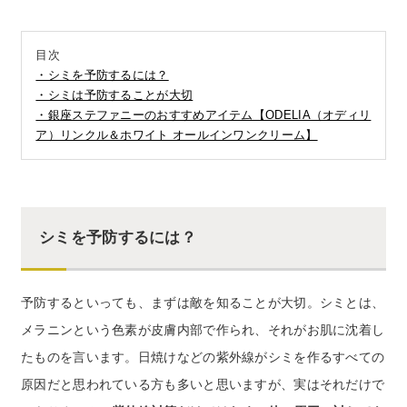
お電話でのお問い合わせ
0120-956-100
目次
受付時間 9:00~18:00（土・日曜・祝日除く）
・シミを予防するには？
・シミは予防することが大切
・銀座ステファニーのおすすめアイテム【ODELIA（オディリ
ア）リンクル＆ホワイト オールインワンクリーム】
シミを予防するには？
予防するといっても、まずは敵を知ることが大切。シミとは、
メラニンという色素が皮膚内部で作られ、それがお肌に沈着し
たものを言います。日焼けなどの紫外線がシミを作るすべての
原因だと思われている方も多いと思いますが、実はそれだけで