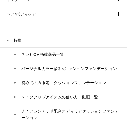
ベースメイク
ポイントメイク
洗顔
PLACENTIST
クッションファンデーション
すべてのポイントメイク
化粧水
Suhadabi
ヘア/ボディケア
成分別で探す
目的別で探す
ファンデーション
美容液
CLÉSCIENCE Beauté
プラセンタ
ビューティーサポート
フェイスパウダー
美容ジェル・乳液・クリーム
PURE’D 100 PERFECTION
ヘアケア
ボディケア
乳酸菌
ヘルスサポート
CCクリーム
オールインワン
美肌ステファニー
スカルプケア
ボディケア
特集
コラーゲン
水
UVケア
シート・マスク
belif
シャンプー
ボディソープ
ビタミン
テレビCM掲載商品一覧
リップケア
PHYSIOGEL
トリートメント
入浴剤
レスベラトロール
トラベルセット
ヘアカラー
UVケア
高麗人参
パーソナルカラー診断×クッションファンデーション
スペシャルケア
コエンザイム
初めての方限定 クッションファンデーション
白神秘境活性水
メイクアップアイテムの使い方 動画一覧
ナイアシンアミド配合オディリアクッションファンデ
ーション