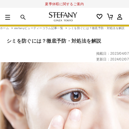
夏季休暇に関するご案内
0
カートの合計金額
円
ホーム
>
stefanyビューティーコラム記事一覧
>
シミを防ぐには？徹底予防・対処法を解説
キーワード
シミを防ぐには？徹底予防・対処法を解説
アルーチェルーチェ
オディリア
BIVABOO
オールインワン
掲載日：2023/04/07
更新日：2024/02/07
商品カテゴリ
スキンケア
メイクアップ
アイテムから探す
シリーズから探す