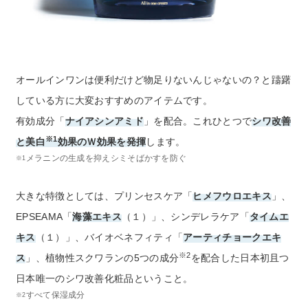
オールインワンは便利だけど物足りないんじゃないの？と躊躇
している方に大変おすすめのアイテムです。
有効成分「
ナイアシンアミド
」を配合。これひとつで
シワ改善
※1
と美白
効果のＷ効果を発揮
します。
メラニンの生成を抑えシミそばかすを防ぐ
※1
大きな特徴としては、プリンセスケア「
ヒメフウロエキス
」、
EPSEAMA「
海藻エキス
（１）」、シンデレラケア「
タイムエ
キス
（１）」、バイオベネフィティ「
アーティチョークエキ
※2
ス
」、植物性スクワランの5つの成分
を配合した日本初且つ
日本唯一のシワ改善化粧品ということ。
すべて保湿成分
※2