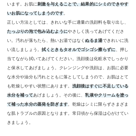
います。お肌に
刺激を与えることで、結果的にシミのできやす
いお肌になってしまうのです
。
正しい方法としては、きれいな手に適量の洗顔料を取り出し、
たっぷりの泡で包み込むように
やさしく洗ってあげてくださ
い。汚れが落ちたら、熱いお湯ではなく
ぬるま湯
できれいに洗
い流しましょう。
拭くときもタオルでゴシゴシ擦らずに
、押し
当てながら拭いてあげてください。洗顔後は化粧水でしっかり
と保水してあげましょう。クレンジングや洗顔は、お肌に必要
な水分や油分も汚れとともに落としてしまうので、お肌はとて
も乾燥しやすい状態にあります。
洗顔後はすぐに不足している
水分を補って
あげましょう。その後に、
乳液やクリームを塗っ
て補った水分の蒸発を防ぎます
。乾燥はシミに限らずさまざま
な肌トラブルの原因となります。常日頃から保湿は心がけてい
きましょう。