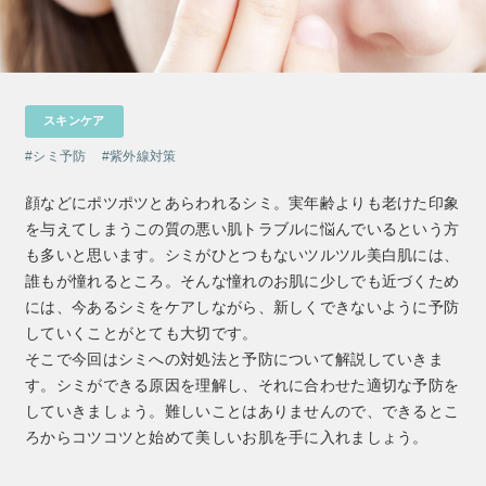
クレンジング
CNP Laboratory（国内正規品）
インナーケア
ベースメイク
ポイントメイク
洗顔
PLACENTIST
クッションファンデーション
すべてのポイントメイク
化粧水
Suhadabi
ヘア/ボディケア
成分別で探す
目的別で探す
ファンデーション
美容液
CLÉSCIENCE Beauté
プラセンタ
ビューティーサポート
スキンケア
フェイスパウダー
美容ジェル・乳液・クリーム
PURE’D 100 PERFECTION
ヘアケア
ボディケア
シリーズ一覧
乳酸菌
ヘルスサポート
シミ予防
紫外線対策
CCクリーム
オールインワン
美肌ステファニー
スカルプケア
ボディケア
コラーゲン
水
STEFANY AGING COVER
UVケア
顔などにポツポツとあらわれるシミ。実年齢よりも老けた印象
シート・マスク
belif
シャンプー
ボディソープ
ビタミン
（ステファニーエイジングカバー）
を与えてしまうこの質の悪い肌トラブルに悩んでいるという方
リップケア
PHYSIOGEL
トリートメント
入浴剤
レスベラトロール
も多いと思います。シミがひとつもないツルツル美白肌には、
トラベルセット
ODELIA（オディリア）
ヘアカラー
UVケア
誰もが憧れるところ。そんな憧れのお肌に少しでも近づくため
高麗人参
スペシャルケア
には、今あるシミをケアしながら、新しくできないように予防
コエンザイム
Aluce luce（アルーチェルーチェ）
していくことがとても大切です。
白神秘境活性水
そこで今回はシミへの対処法と予防について解説していきま
BIVABOO（ビバブー）
す。シミができる原因を理解し、それに合わせた適切な予防を
していきましょう。難しいことはありませんので、できるとこ
Placenta 100
ろからコツコツと始めて美しいお肌を手に入れましょう。