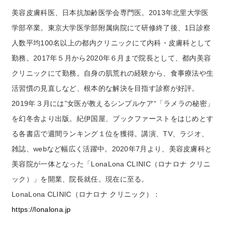
ビューティコラム
美容皮膚科医、日本抗加齢医学会専門医。2013年北里大学医
学部卒業。東京大学医学部附属病院にて研修終了後、1日診察
バーチャル工場見学
人数平均100名以上の都内クリニックにて内科・皮膚科として
勤務。2017年５月から2020年６月まで院長として、都内美容
ヘルプ
クリニックにて勤務。自身の肌荒れの経験から、食事療法や生
ご利用ガイド
活習慣の見直しなど、根本的な解決を目指す診察が好評。
2019年３月には”女医が教えるシンプルケア“「ラメラの秘密」
よくある質問
を幻冬舎より出版。紀伊国屋、ブックファーストをはじめとす
る各書店で週間ランキング１位を獲得。講演、TV、ラジオ、
雑誌、webなど幅広く活躍中。2020年7月より、美容皮膚科と
お問い合わせ
美容院が一体となった「LonaLona CLINIC（ロナロナ クリニ
ック）」を開業、院長就任。現在に至る。
お問い合わせフォーム
LonaLona CLINIC（ロナロナ クリニック）：
https://lonalona.jp