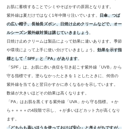
お肌に蓄積することでシミやそばかすの原因となります。
紫外線は夏だけではなく1年中降り注いでいます。
日傘、つば
の広い帽子、長袖長ズボン、日焼け止めクリームなどで、オー
ルシーズン紫外線対策は講じていきましょう
。
日焼け止めクリームは製品によって効果に違いあります。季節
や環境によって上手に使い分けていきましょう。
効果を示す指
標として「SPF」と「PA」があります
。
「SPF」は、お肌に赤い炎症を引き起こす紫外線「UVB」から
守る指標です。塗らなかったときを 1 としたときに、何倍の
紫外線を当てると翌日かすかに赤くなるかを示しています。
数値が大きいほどその効果は高くなります。
「PA」はお肌を黒くする紫外線「UVA」から守る指標。＋か
ら＋＋＋＋の4段階で示し、＋が多いほどカット力が高くなり
ます。
「どちらも高いほうを使っておけば安心」と考えがちですが、