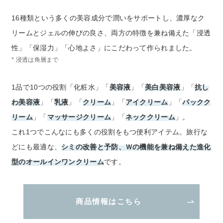
16種類という多くの美容成分で潤いをサポートし、濃厚なク
リームとジェルの伸びの良さ、両方の特徴を兼ね備えた「浸透
性」「保湿力」「心地よさ」にこだわって作られました。
* 浸透は角層まで
1品で10つの役割「化粧水」「
美容液
」「
美白美容液
」「
抗し
わ美容液
」「
乳液
」「
クリーム
」「
アイクリーム
」「
パックク
リーム
」「
マッサージクリーム
」「
ネッククリーム
」。
これ1つでこんなにも多くの役割をもつ便利アイテム。旅行な
どにも最適な、
シミの改善と予防、Ｗの機能を兼ね備えた進化
型のオールインワンクリーム
です。
商品情報はこちら