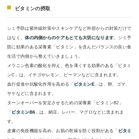
ビタミンの摂取
シミ予防は紫外線対策やスキンケアなど外部からの対策だけで
はなく、
体の内側からのケアもとても大切になります
。シミ予
防に効果のある栄養素「ビタミン」を含んだバランスの良い食
生活で内側から整えていきましょう。
メラニン色素の酸化を抑え、色を薄くする効果のある「ビタミ
ンC」は、イチゴやレモン、ピーマンなどに含まれます。
血行促進や抗酸化作用を高める「
ビタミンE
」は、卵、ゴマ、
サケなどに含まれます。
ターンオーバーを安定させるための栄養素「ビタミンB2」
「
ビタミンB6
」は、納豆、レバー、マグロなどに含まれま
す。
皮膚の免疫機能を高め、お肌の乾燥を防ぐ役割がある「
ビタミ