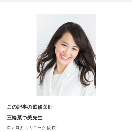
CNP Laboratory（国内正規品）
PLACENTIST
Suhadabi
CLÉSCIENCE Beauté
PURE’D 100 PERFECTION
美肌ステファニー
belif
PHYSIOGEL
この記事の監修医師
三輪菜つ美先生
コンテンツ
ロナロナ クリニック 院長