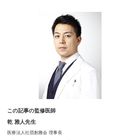
CNP Laboratory（国内正規品）
PLACENTIST
Suhadabi
CLÉSCIENCE Beauté
PURE’D 100 PERFECTION
美肌ステファニー
belif
この記事の監修医師
PHYSIOGEL
乾 雅人先生
コンテンツ
医療法人社団創雅会 理事長