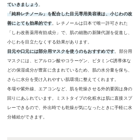
ていきましょう
。
「純粋レチノール」を配合した目元専用美容液は、小じわの改
善にとても効果的です
。レチノールは日本で唯一許可された
「しわ改善薬用有効成分」で、肌の細胞の新陳代謝を促進し、
小じわを目立たなくする効果があります。
目元や口元には部分用マスクを使うのもおすすめです
。部分用
マスクには、ヒアルロン酸やコラーゲン、ビタミンC誘導体な
どの保湿成分が豊富に含まれているため、肌の水分量を保ち、
さらに水分を受け入れやすい肌環境に整えてくれます。
冬場や紫外線、エアコンなど、肌を乾燥させる外的要因は身の
回りにあふれています。ミストタイプの化粧水は肌に直接スプ
レーできるので、外出時でも乾燥が気になったときに手軽に水
分補給ができます。