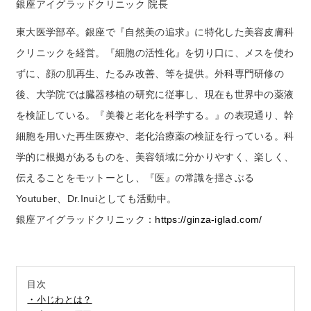
銀座アイグラッドクリニック 院長
ビューティコラム
東大医学部卒。銀座で『自然美の追求』に特化した美容皮膚科
バーチャル工場見学
クリニックを経営。『細胞の活性化』を切り口に、メスを使わ
ずに、顔の肌再生、たるみ改善、等を提供。外科専門研修の
ヘルプ
後、大学院では臓器移植の研究に従事し、現在も世界中の薬液
ご利用ガイド
を検証している。『美養と老化を科学する。』の表現通り、幹
細胞を用いた再生医療や、老化治療薬の検証を行っている。科
よくある質問
学的に根拠があるものを、美容領域に分かりやすく、楽しく、
伝えることをモットーとし、『医』の常識を揺さぶる
Youtuber、Dr.Inuiとしても活動中。
お問い合わせ
銀座アイグラッドクリニック：
https://ginza-iglad.com/
お問い合わせフォーム
目次
・小じわとは？