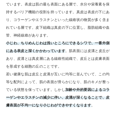
ています。表皮は肌の最も表面にある層で、水分や栄養素を保
持するバリア機能の役割を持っています。真皮は表皮の下にあ
り、コラーゲンやエラスチンといった線維状の物質が多く含ま
れている層です。皮下組織は真皮の下に位置し、脂肪組織や血
管、神経線維があります。
小じわ、ちりめんじわは浅いところにできるシワで、一番外側
にある表皮と深くかかわっています
。肌表面には皮溝と皮丘が
あり、皮溝とは真皮層にある線維性組織で、皮丘とは皮膚表面
を形成する細胞の丘のことです。
若い健康な肌は皮丘と皮溝が互いに均等に並んでいて、この均
等な配列によって、肌の表面が滑らかになり、肌のキメが整っ
ている状態を保っています。しかし
加齢や外的要因によるコラ
ーゲンやエラスチンの減少に伴い、皮溝が深くなることで、皮
膚表面が不均一になり小じわができやすくなります
。