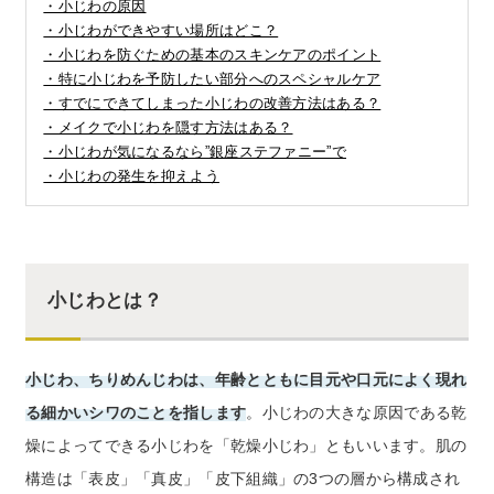
・小じわの原因
お電話でのお問い合わせ
・小じわができやすい場所はどこ？
0120-956-100
・小じわを防ぐための基本のスキンケアのポイント
受付時間 9:00~18:00（土・日曜・祝日除く）
・特に小じわを予防したい部分へのスペシャルケア
・すでにできてしまった小じわの改善方法はある？
・メイクで小じわを隠す方法はある？
・小じわが気になるなら”銀座ステファニー”で
・小じわの発生を抑えよう
小じわとは？
小じわ、ちりめんじわは、年齢とともに目元や口元によく現れ
る細かいシワのことを指します
。小じわの大きな原因である乾
燥によってできる小じわを「乾燥小じわ」ともいいます。肌の
構造は「表皮」「真皮」「皮下組織」の3つの層から構成され