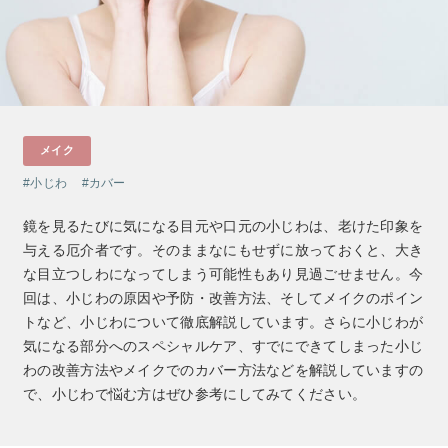
クレンジング
CNP Laboratory（国内正規品）
インナーケア
ベースメイク
ポイントメイク
洗顔
PLACENTIST
クッションファンデーション
すべてのポイントメイク
化粧水
Suhadabi
ヘア/ボディケア
成分別で探す
目的別で探す
ファンデーション
美容液
CLÉSCIENCE Beauté
プラセンタ
ビューティーサポート
フェイスパウダー
美容ジェル・乳液・クリーム
PURE’D 100 PERFECTION
ヘアケア
ボディケア
シリーズ一覧
乳酸菌
ヘルスサポート
CCクリーム
メイク
オールインワン
美肌ステファニー
スカルプケア
ボディケア
コラーゲン
水
STEFANY AGING COVER
UVケア
小じわ
カバー
シート・マスク
belif
シャンプー
ボディソープ
ビタミン
（ステファニーエイジングカバー）
リップケア
PHYSIOGEL
トリートメント
入浴剤
鏡を見るたびに気になる目元や口元の小じわは、老けた印象を
レスベラトロール
与える厄介者です。そのままなにもせずに放っておくと、大き
トラベルセット
ODELIA（オディリア）
ヘアカラー
UVケア
高麗人参
な目立つしわになってしまう可能性もあり見過ごせません。今
スペシャルケア
コエンザイム
回は、小じわの原因や予防・改善方法、そしてメイクのポイン
Aluce luce（アルーチェルーチェ）
トなど、小じわについて徹底解説しています。さらに小じわが
白神秘境活性水
気になる部分へのスペシャルケア、すでにできてしまった小じ
BIVABOO（ビバブー）
わの改善方法やメイクでのカバー方法などを解説していますの
で、小じわで悩む方はぜひ参考にしてみてください。
Placenta 100