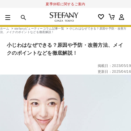
夏季休暇に関するご案内
0
カートの合計金額
円
ホーム
>
stefanyビューティーコラム記事一覧
>
小じわはなぜできる？原因や予防・改善方
法、メイクのポイントなどを徹底解説！
キーワード
小じわはなぜできる？原因や予防・改善方法、メイ
アルーチェルーチェ
オディリア
BIVABOO
オールインワン
クのポイントなどを徹底解説！
掲載日：2023/05/19
更新日：2025/04/16
商品カテゴリ
スキンケア
メイクアップ
アイテムから探す
シリーズから探す