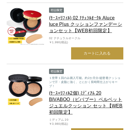
商品カテゴリ
(ｹｰｽ+ﾘﾌｨﾙ) 02 ﾅﾁｭﾗﾙｵｰｸﾙ Aluce
luce Plus クッションファンデーシ
スキンケア
ョンセット【WEB初回限定】
02 ナチュラルオークル
￥1,990(税込)
メイクアップ
アイテムから探す
シリーズから探す
カートに入れる
クレンジング
CNP Laboratory（国内正規品）
インナーケア
ベースメイク
ポイントメイク
洗顔
PLACENTIST
クッションファンデーション
すべてのポイントメイク
化粧水
Suhadabi
ヘア/ボディケア
成分別で探す
目的別で探す
ファンデーション
１世帯１回のみ購入可能。約2か月分/超密着クッショ
美容液
CLÉSCIENCE Beauté
ンで汗・皮脂に強く、とにかく長時間仕上がりキー
プラセンタ
ビューティーサポート
フェイスパウダー
プ！
美容ジェル・乳液・クリーム
PURE’D 100 PERFECTION
ヘアケア
ボディケア
シリーズ一覧
乳酸菌
ヘルスサポート
(ｹｰｽ+ﾘﾌｨﾙ2個) ﾐﾃﾞｨｱﾑ 20
CCクリーム
オールインワン
美肌フローリズム
スカルプケア
ボディケア
BIVABOO（ビバブー）ベルベット
コラーゲン
水
STEFANY AGING
UVケア
ジュエルクッション セット【WEB
シート・マスク
belif
シャンプー
ボディソープ
ビタミン
（ステファニーエイジング）
初回限定】
リップケア
PHYSIOGEL
トリートメント
入浴剤
レスベラトロール
ミディアム 20
トラベルセット
STEFANY AGING
ODELIA（オディリア）
￥3,980(税込)
ヘアカラー
UVケア
高麗人参