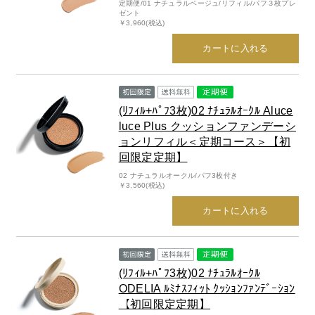
定期便/01 ナチュラルベージュ/リフィル/パフ３枚プレ
ゼント
belif
￥3,960(税込)
カートに入れる
PHYSIOGEL
コンテンツ
(ﾘﾌｨﾙ+ﾊﾟﾌ3枚)02 ﾅﾁｭﾗﾙｵｰｸﾙ Aluce
luce Plus クッションファンデーシ
ビューティコラム
ョンリフィル＜定期コース＞【初
回限定定期】
バーチャル工場見学
02 ナチュラルオークル/パフ3枚付き
￥3,560(税込)
ヘルプ
カートに入れる
ご利用ガイド
よくある質問
(ﾘﾌｨﾙ+ﾊﾟﾌ3枚)02 ﾅﾁｭﾗﾙｵｰｸﾙ
ODELIA ﾙﾐﾅｽﾌｨｯﾄ ｸｯｼｮﾝﾌｧﾝﾃﾞｰｼｮﾝ
【初回限定定期】