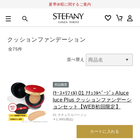
夏季休暇に関するご案内
0
カートの合計金額
円
クッションファンデーション
キーワード
全75件
アルーチェルーチェ
オディリア
BIVABOO
オールインワン
並べ替え
(ｹｰｽ+ﾘﾌｨﾙ) 01 ﾅﾁｭﾗﾙﾍﾞｰｼﾞｭ Aluce
luce Plus クッションファンデーシ
ョンセット【WEB初回限定】
01 ナチュラルベージュ
￥1,990(税込)
カートに入れる