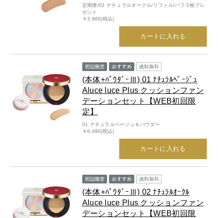
定期便/02 ナチュラルオークル/リフィル/パフ３枚プレ
ゼント
￥3,960(税込)
お問い合わせ
カートに入れる
お問い合わせフォーム
(本体+ﾊﾟｳﾀﾞｰⅢ) 01 ﾅﾁｭﾗﾙﾍﾞｰｼﾞｭ
Aluce luce Plus クッションファン
お電話でのお問い合わせ
デーションセット【WEB初回限
0120-956-100
定】
受付時間 9:00~18:00（土・日曜・祝日除く）
01 ナチュラルベージュ＆パウダー
￥6,490(税込)
カートに入れる
(本体+ﾊﾟｳﾀﾞｰⅢ) 02 ﾅﾁｭﾗﾙｵｰｸﾙ
Aluce luce Plus クッションファン
デーションセット【WEB初回限