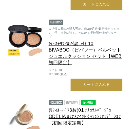
スペシャルケア
BIVABOO（ビバブー）
カートに入れる
コエンザイム
Aluce luce（アルーチェルーチェ）
白神秘境活性水
BIVABOO（ビバブー）
１世帯１回のみ購入可能。約2か月分/超密着クッショ
ンで汗・皮脂に強く、とにかく長時間仕上がりキー
プ！
Placenta 100
(ｹｰｽ+ﾘﾌｨﾙ2個) ﾗｲﾄ 10
BIVABOO（ビバブー）ベルベット
CNP Laboratory（国内正規品）
ジュエルクッション セット【WEB
初回限定】
PLACENTIST
ライト 10
￥3,980(税込)
Suhadabi
カートに入れる
CLÉSCIENCE Beauté
PURE’D 100 PERFECTION
(ﾘﾌｨﾙ+ﾊﾟﾌ3枚)01 ﾅﾁｭﾗﾙﾍﾞｰｼﾞｭ
ODELIA ﾙﾐﾅｽﾌｨｯﾄ ｸｯｼｮﾝﾌｧﾝﾃﾞｰｼｮﾝ
【初回限定定期】
美肌フローリズム