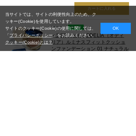
カートに入れる
当サイトでは、サイトの利便性向上のため、ク
ッキー(Cookie)を使用しています。
サイトのクッキー(Cookie)の使用に関しては、
OK
「
プライバシーポリシー
」をお読みください。
＜定期コース＞ODELIA（オディ
リア）ルミナスフィットクッショ
クッキー(Cookie)とは？
ンファンデーション 01 ナチュラル
ベージュ（ケース＋リフィル）セ
ット
定期コース/01 ナチュラルベージュ
￥3,980(税込)
カートに入れる
＜定期コース＞ODELIA（オディ
リア）ルミナスフィットクッショ
ンファンデーション 02 ナチュラル
オークル（ケース＋リフィル）セ