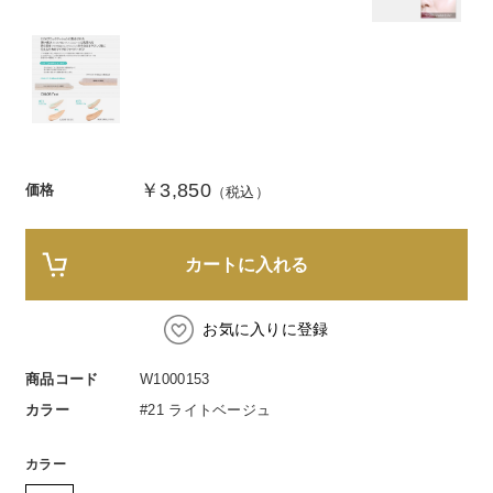
スペシャルケア
BIVABOO（ビバブー）
コエンザイム
Aluce luce（アルーチェルーチェ）
白神秘境活性水
BIVABOO（ビバブー）
Placenta 100
￥3,850
価格
（税込）
CNP Laboratory（国内正規品）
PLACENTIST
カートに入れる
Suhadabi
お気に入りに登録
CLÉSCIENCE Beauté
商品コード
W1000153
カラー
#21 ライトベージュ
PURE’D 100 PERFECTION
カラー
美肌フローリズム