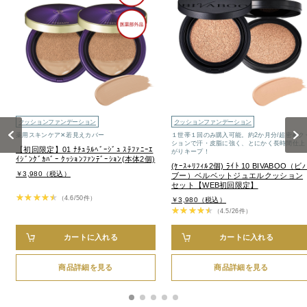
クッションファンデーション
クッションファンデーション
Previous
Next
薬用スキンケア✕若見えカバー
１世帯１回のみ購入可能。約2か月分/超密着ク
ションで汗・皮脂に強く、とにかく長時間仕上
【初回限定】01 ﾅﾁｭﾗﾙﾍﾞｰｼﾞｭ ｽﾃﾌｧﾆｰｴ
がりキープ！
ｲｼﾞﾝｸﾞｶﾊﾞｰ ｸｯｼｮﾝﾌｧﾝﾃﾞｰｼｮﾝ(本体2個)
(ｹｰｽ+ﾘﾌｨﾙ2個) ﾗｲﾄ 10 BIVABOO（ビ
￥3,980（税込）
ブー）ベルベットジュエルクッション
セット【WEB初回限定】
（4.6/50件）
￥3,980（税込）
（4.5/26件）
カートに入れる
カートに入れる
商品詳細を見る
商品詳細を見る