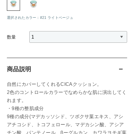
belif
選択されたカラー：#21 ライトベージュ
PHYSIOGEL
数量
コンテンツ
ビューティコラム
商品説明
バーチャル工場見学
自然にカバーしてくれるCICAクッション。
ヘルプ
2色のコントロールカラーでなめらかな肌に演出してく
ご利用ガイド
れます。
・9種の整肌成分
よくある質問
9種の成分(マデカッソシド、ツボクサ葉エキス、アシ
アチコシド、トコフェロール、マデカシン酸、アシア
チン酸、パンテノール、βーグルカン、カワラヨモギ葉