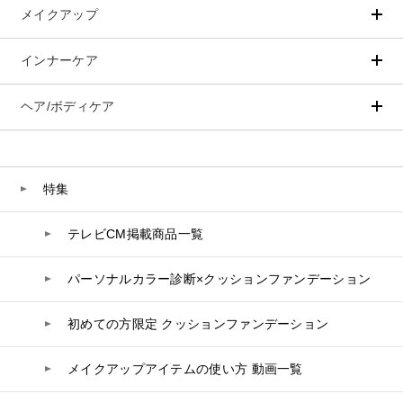
メイクアップ
アイテムから探す
シリーズから探す
クレンジング
CNP Laboratory（国内正規品）
インナーケア
ベースメイク
ポイントメイク
洗顔
PLACENTIST
クッションファンデーション
すべてのポイントメイク
化粧水
Suhadabi
ヘア/ボディケア
成分別で探す
目的別で探す
ファンデーション
美容液
CLÉSCIENCE Beauté
プラセンタ
ビューティーサポート
フェイスパウダー
美容ジェル・乳液・クリーム
PURE’D 100 PERFECTION
ヘアケア
ボディケア
乳酸菌
ヘルスサポート
CCクリーム
オールインワン
美肌フローリズム
スカルプケア
ボディケア
特集
コラーゲン
水
UVケア
シート・マスク
belif
シャンプー
ボディソープ
ビタミン
テレビCM掲載商品一覧
リップケア
PHYSIOGEL
トリートメント
入浴剤
レスベラトロール
トラベルセット
STEFANY AGING
ヘアカラー
UVケア
高麗人参
パーソナルカラー診断×クッションファンデーション
スペシャルケア
BIVABOO（ビバブー）
コエンザイム
初めての方限定 クッションファンデーション
白神秘境活性水
メイクアップアイテムの使い方 動画一覧