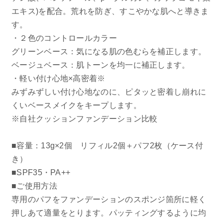
エキス)を配合。荒れを防ぎ、すこやかな肌へと導きま
お問い合わせ
す。
・２色のコントロールカラー
お問い合わせフォーム
グリーンベース：気になる肌の色むらを補正します。
ベージュベース：肌トーンを均一に補正します。
・軽い付け心地×高密着※
みずみずしい付け心地なのに、ピタッと密着し崩れに
お電話でのお問い合わせ
くいベースメイクをキープします。
0120-956-100
※自社クッションファンデーション比較
受付時間 9:00~18:00（土・日曜・祝日除く）
■容量：13g×2個 リフィル2個＋パフ2枚（ケース付
き）
■SPF35・PA++
■ご使用方法
専用のパフをファンデーションのスポンジ箇所に軽く
押しあて適量をとります。パッティングするように均