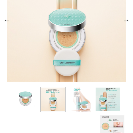
商品カテゴリ
スキンケア
メイクアップ
アイテムから探す
シリーズから探す
クレンジング
CNP Laboratory（国内正規品）
インナーケア
ベースメイク
ポイントメイク
洗顔
PLACENTIST
クッションファンデーション
すべてのポイントメイク
化粧水
Suhadabi
ヘア/ボディケア
成分別で探す
目的別で探す
ファンデーション
美容液
CLÉSCIENCE Beauté
プラセンタ
ビューティーサポート
フェイスパウダー
美容ジェル・乳液・クリーム
PURE’D 100 PERFECTION
ヘアケア
ボディケア
シリーズ一覧
乳酸菌
ヘルスサポート
CCクリーム
オールインワン
美肌フローリズム
スカルプケア
ボディケア
コラーゲン
水
STEFANY AGING
UVケア
シート・マスク
belif
シャンプー
ボディソープ
ビタミン
（ステファニーエイジング）
リップケア
PHYSIOGEL
トリートメント
入浴剤
レスベラトロール
トラベルセット
STEFANY AGING
ODELIA（オディリア）
ヘアカラー
UVケア
高麗人参