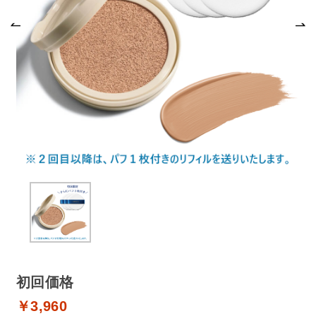
商品カテゴリ
スキンケア
メイクアップ
アイテムから探す
シリーズから探す
クレンジング
CNP Laboratory（国内正規品）
インナーケア
ベースメイク
ポイントメイク
洗顔
PLACENTIST
クッションファンデーション
すべてのポイントメイク
化粧水
Suhadabi
ヘア/ボディケア
成分別で探す
目的別で探す
ファンデーション
美容液
CLÉSCIENCE Beauté
プラセンタ
ビューティーサポート
フェイスパウダー
美容ジェル・乳液・クリーム
PURE’D 100 PERFECTION
ヘアケア
ボディケア
シリーズ一覧
乳酸菌
ヘルスサポート
CCクリーム
オールインワン
美肌フローリズム
スカルプケア
ボディケア
コラーゲン
水
STEFANY AGING
UVケア
シート・マスク
belif
シャンプー
ボディソープ
ビタミン
（ステファニーエイジング）
リップケア
PHYSIOGEL
初回価格
トリートメント
入浴剤
レスベラトロール
トラベルセット
STEFANY AGING
ODELIA（オディリア）
ヘアカラー
UVケア
￥3,960
高麗人参