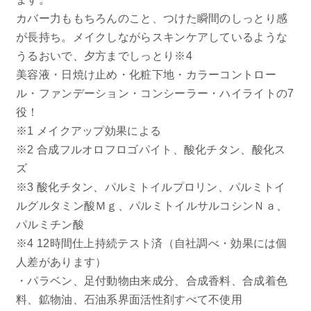
カバー力ももちろんのこと、つけた瞬間のしっとり感
お問い合わせ
が長持ち。メイクしながらスキンケアしているような
うるおいで、夕方までしっとり※4
お問い合わせフォーム
美容液・日焼け止め・化粧下地・カラーコントロー
ル・ファンデーション・コンシーラー・ハイライトの7
役！
※1 メイクアップ効果による
お電話でのお問い合わせ
0120-956-100
※2 合成フルオロフロゴパイト、酸化チタン、酸化ス
ズ
受付時間 9:00~18:00（土・日曜・祝日除く）
※3 酸化チタン、パルミトイルプロリン、パルミトイ
ルグルタミン酸Ｍｇ、パルミトイルサルコシンＮａ、
パルミチン酸
※4 12時間仕上持続テスト済（自社調べ・効果には個
人差があります）
・パラベン、足付動物由来成分、合成香料、合成着色
料、鉱物油、石油系界面活性剤すべて不使用