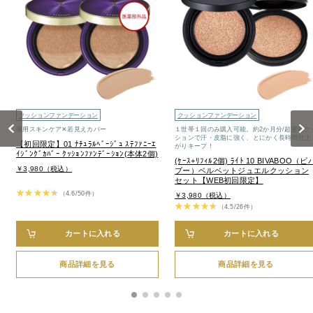
クッションファンデーション
クッションファンデーション
Previous
Next
薬用スキンケア✕若見えカバー
１世帯１回のみ購入可能。約2か月分/超密着ク
ションで汗・皮脂に強く、とにかく長時間仕上
【初回限定】01 ﾅﾁｭﾗﾙﾍﾞｰｼﾞｭ ｽﾃﾌｧﾆｰｴ
がりキープ！
ｲｼﾞﾝｸﾞｶﾊﾞｰ ｸｯｼｮﾝﾌｧﾝﾃﾞｰｼｮﾝ(本体2個)
(ｹｰｽ+ﾘﾌｨﾙ2個) ﾗｲﾄ 10 BIVABOO（ビ
￥3,980（税込）
ブー）ベルベットジュエルクッション
セット【WEB初回限定】
（4.6/50件）
￥3,980（税込）
（4.5/26件）
カートに入れる
カートに入れる
商品詳細を見る
商品詳細を見る