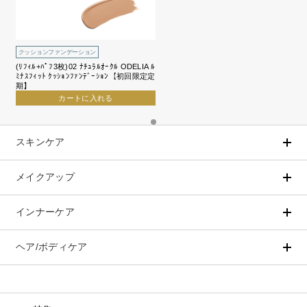
クッションファンデーション
(ﾘﾌｨﾙ+ﾊﾟﾌ3枚)02 ﾅﾁｭﾗﾙｵｰｸﾙ ODELIA ﾙ
ﾐﾅｽﾌｨｯﾄ ｸｯｼｮﾝﾌｧﾝﾃﾞｰｼｮﾝ【初回限定定
期】
カートに入れる
スキンケア
メイクアップ
アイテムから探す
シリーズから探す
クレンジング
CNP Laboratory（国内正規品）
インナーケア
ベースメイク
ポイントメイク
洗顔
PLACENTIST
クッションファンデーション
すべてのポイントメイク
化粧水
Suhadabi
ヘア/ボディケア
成分別で探す
目的別で探す
ファンデーション
美容液
CLÉSCIENCE Beauté
プラセンタ
ビューティーサポート
フェイスパウダー
美容ジェル・乳液・クリーム
PURE’D 100 PERFECTION
ヘアケア
ボディケア
乳酸菌
ヘルスサポート
CCクリーム
オールインワン
美肌フローリズム
スカルプケア
ボディケア