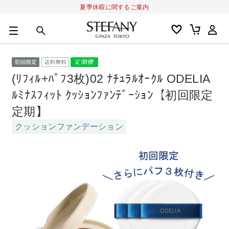
夏季休暇に関するご案内
0
カートの合計金額
円
キーワード
(ﾘﾌｨﾙ+ﾊﾟﾌ3枚)02 ﾅﾁｭﾗﾙｵｰｸﾙ ODELIA
アルーチェルーチェ
オディリア
BIVABOO
オールインワン
ﾙﾐﾅｽﾌｨｯﾄ ｸｯｼｮﾝﾌｧﾝﾃﾞｰｼｮﾝ【初回限定
定期】
クッションファンデーション