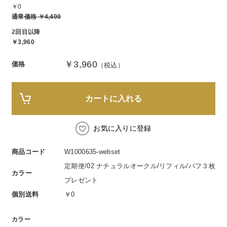
スペシャルケア
BIVABOO（ビバブー）
￥0
コエンザイム
Aluce luce（アルーチェルーチェ）
通常価格 ￥4,400
白神秘境活性水
2回目以降
BIVABOO（ビバブー）
￥3,960
￥3,960
価格
（税込）
Placenta 100
CNP Laboratory（国内正規品）
カートに入れる
PLACENTIST
お気に入りに登録
Suhadabi
商品コード
W1000635-webset
定期便/02 ナチュラルオークル/リフィル/パフ３枚
CLÉSCIENCE Beauté
カラー
プレゼント
PURE’D 100 PERFECTION
個別送料
￥0
美肌フローリズム
カラー