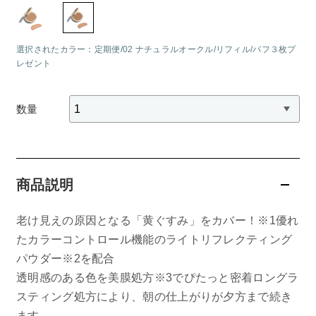
belif
選択されたカラー：定期便/02 ナチュラルオークル/リフィル/パフ３枚プ
PHYSIOGEL
レゼント
コンテンツ
数量
ビューティコラム
バーチャル工場見学
商品説明
ヘルプ
老け見えの原因となる「黄ぐすみ」をカバー！※1優れ
ご利用ガイド
たカラーコントロール機能のライトリフレクティング
パウダー※2を配合
よくある質問
透明感のある色を美膜処方※3でぴたっと密着ロングラ
スティング処方により、朝の仕上がりが夕方まで続き
ます。