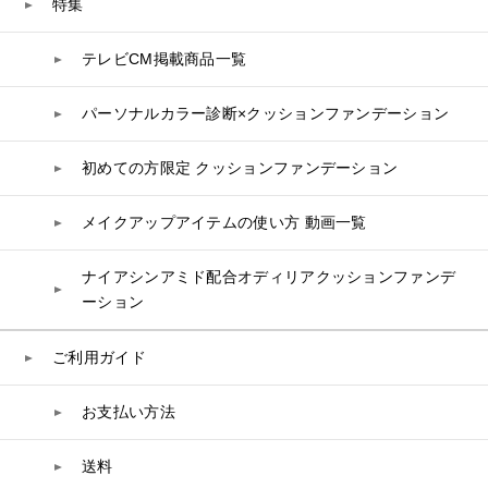
特集
コラーゲン
水
UVケア
シート・マスク
belif
シャンプー
ボディソープ
ビタミン
テレビCM掲載商品一覧
リップケア
PHYSIOGEL
トリートメント
入浴剤
レスベラトロール
トラベルセット
STEFANY AGING
ヘアカラー
UVケア
高麗人参
パーソナルカラー診断×クッションファンデーション
スペシャルケア
BIVABOO（ビバブー）
コエンザイム
初めての方限定 クッションファンデーション
白神秘境活性水
メイクアップアイテムの使い方 動画一覧
ナイアシンアミド配合オディリアクッションファンデ
ーション
ご利用ガイド
お支払い方法
送料