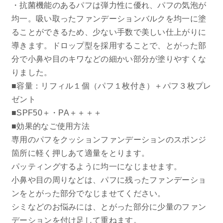
・抗菌機能のあるパフは弾力性に優れ、パフの気泡が
均一。吸い取ったファンデーションバルクを均一に塗
ることができるため、少ない手数で美しい仕上がりに
導きます。ドロップ型を採用することで、とがった部
分で小鼻や目のキワなどの細かい部分が塗りやすくな
りました。
■容量：リフィル１個（パフ１枚付き）＋パフ３枚プレ
ゼント
■SPF50＋・PA＋＋＋＋
■効果的なご使用方法
専用のパフをクッションファンデーションのスポンジ
箇所に軽く押しあて適量をとります。
パッティングするように均一になじませます。
小鼻や目の周りなどは、パフに残ったファンデーショ
ンをとがった部分でなじませてください。
シミなどのお悩みには、とがった部分に少量のファン
デーションを付け足して重ねます。