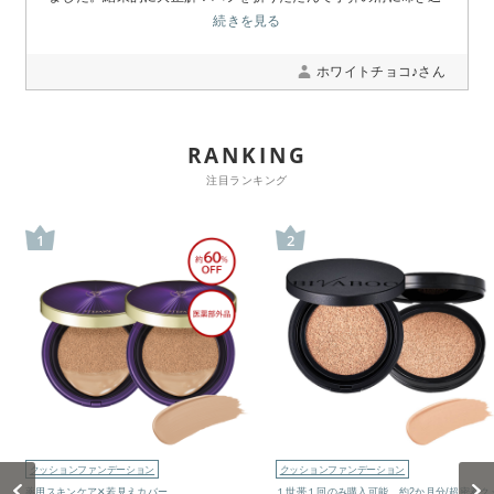
むときなど、別で使うようにすると仕上がりがキレイになりま
続きを見る
す！！！！
ホワイトチョコ♪さん
RANKING
注目ランキング
1
2
クッションファンデーション
クッションファンデーション
Previous
Next
薬用スキンケア✕若見えカバー
１世帯１回のみ購入可能。約2か月分/超密着ク