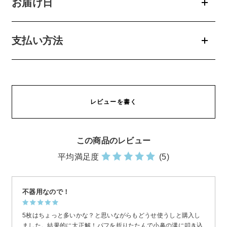
お届け日
お問い合わせ
支払い方法
お問い合わせフォーム
お電話でのお問い合わせ
レビューを書く
0120-956-100
受付時間 9:00~18:00（土・日曜・祝日除く）
この商品のレビュー
平均満足度
(5)
不器用なので！
5枚はちょっと多いかな？と思いながらもどうせ使うしと購入し
ました。結果的に大正解！パフを折りたたんで小鼻の溝に叩き込