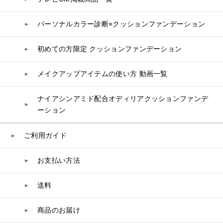
トリートメント
入浴剤
レスベラトロール
トラベルセット
STEFANY AGING
ヘアカラー
UVケア
高麗人参
パーソナルカラー診断×クッションファンデーション
スペシャルケア
BIVABOO（ビバブー）
コエンザイム
初めての方限定 クッションファンデーション
白神秘境活性水
メイクアップアイテムの使い方 動画一覧
ナイアシンアミド配合オディリアクッションファンデ
ーション
ご利用ガイド
お支払い方法
送料
商品のお届け