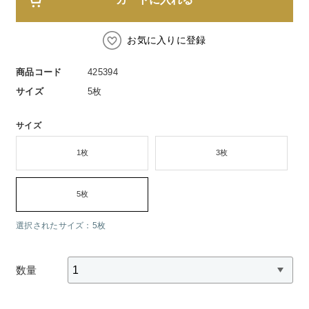
スペシャルケア
BIVABOO（ビバブー）
コエンザイム
Aluce luce（アルーチェルーチェ）
白神秘境活性水
お気に入りに登録
BIVABOO（ビバブー）
商品コード
425394
Placenta 100
サイズ
5枚
CNP Laboratory（国内正規品）
サイズ
1枚
3枚
PLACENTIST
Suhadabi
5枚
選択されたサイズ：5枚
CLÉSCIENCE Beauté
PURE’D 100 PERFECTION
数量
美肌フローリズム