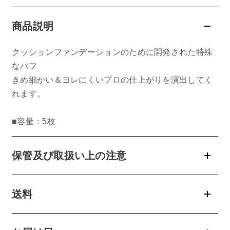
belif
商品説明
PHYSIOGEL
クッションファンデーションのために開発された特殊
なパフ
コンテンツ
きめ細かい＆ヨレにくいプロの仕上がりを演出してく
れます。
ビューティコラム
バーチャル工場見学
■容量：5枚
ヘルプ
保管及び取扱い上の注意
ご利用ガイド
送料
よくある質問