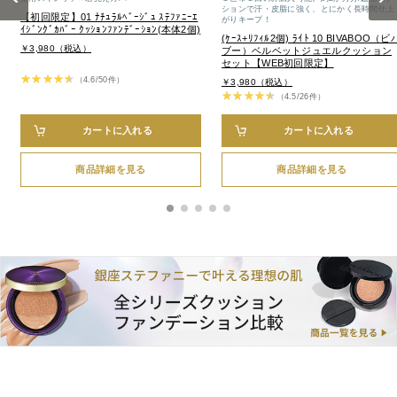
ションで汗・皮脂に強く、とにかく長時間仕上
【初回限定】01 ﾅﾁｭﾗﾙﾍﾞｰｼﾞｭ ｽﾃﾌｧﾆｰｴ
がりキープ！
ｲｼﾞﾝｸﾞｶﾊﾞｰ ｸｯｼｮﾝﾌｧﾝﾃﾞｰｼｮﾝ(本体2個)
(ｹｰｽ+ﾘﾌｨﾙ2個) ﾗｲﾄ 10 BIVABOO（ビ
￥3,980（税込）
ブー）ベルベットジュエルクッション
セット【WEB初回限定】
（4.6/50件）
￥3,980（税込）
（4.5/26件）
カートに入れる
カートに入れる
商品詳細を見る
商品詳細を見る