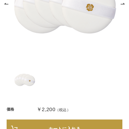
商品カテゴリ
スキンケア
メイクアップ
アイテムから探す
シリーズから探す
クレンジング
CNP Laboratory（国内正規品）
インナーケア
ベースメイク
ポイントメイク
洗顔
PLACENTIST
クッションファンデーション
すべてのポイントメイク
化粧水
Suhadabi
ヘア/ボディケア
成分別で探す
目的別で探す
ファンデーション
美容液
CLÉSCIENCE Beauté
プラセンタ
ビューティーサポート
フェイスパウダー
美容ジェル・乳液・クリーム
PURE’D 100 PERFECTION
ヘアケア
ボディケア
シリーズ一覧
乳酸菌
ヘルスサポート
CCクリーム
オールインワン
美肌フローリズム
スカルプケア
ボディケア
コラーゲン
水
STEFANY AGING
UVケア
シート・マスク
belif
シャンプー
ボディソープ
￥2,200
ビタミン
（ステファニーエイジング）
価格
（税込）
リップケア
PHYSIOGEL
トリートメント
入浴剤
レスベラトロール
トラベルセット
STEFANY AGING
ODELIA（オディリア）
ヘアカラー
UVケア
高麗人参
カートに入れる