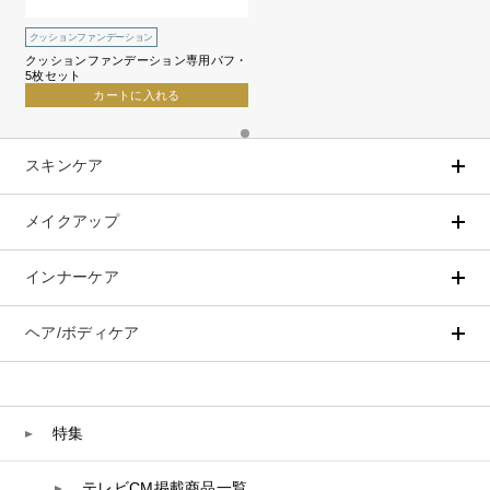
クッションファンデーション
クッションファンデーション専用パフ・
5枚セット
カートに入れる
スキンケア
メイクアップ
アイテムから探す
シリーズから探す
クレンジング
CNP Laboratory（国内正規品）
インナーケア
ベースメイク
ポイントメイク
洗顔
PLACENTIST
クッションファンデーション
すべてのポイントメイク
化粧水
Suhadabi
ヘア/ボディケア
成分別で探す
目的別で探す
ファンデーション
美容液
CLÉSCIENCE Beauté
プラセンタ
ビューティーサポート
フェイスパウダー
美容ジェル・乳液・クリーム
PURE’D 100 PERFECTION
ヘアケア
ボディケア
乳酸菌
ヘルスサポート
CCクリーム
オールインワン
美肌フローリズム
スカルプケア
ボディケア
特集
コラーゲン
水
UVケア
シート・マスク
belif
シャンプー
ボディソープ
ビタミン
テレビCM掲載商品一覧
リップケア
PHYSIOGEL