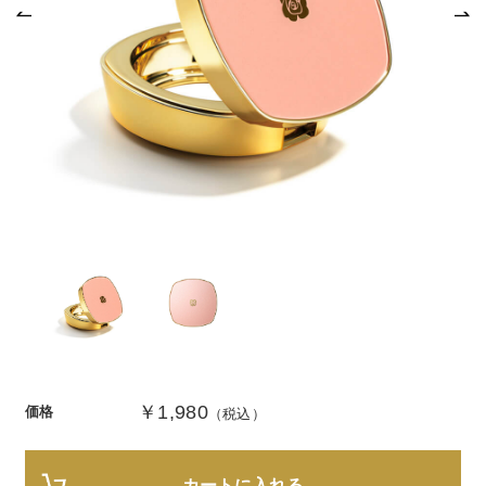
商品カテゴリ
スキンケア
メイクアップ
アイテムから探す
シリーズから探す
クレンジング
CNP Laboratory（国内正規品）
インナーケア
ベースメイク
ポイントメイク
洗顔
PLACENTIST
クッションファンデーション
すべてのポイントメイク
化粧水
Suhadabi
ヘア/ボディケア
成分別で探す
目的別で探す
ファンデーション
美容液
CLÉSCIENCE Beauté
プラセンタ
ビューティーサポート
フェイスパウダー
美容ジェル・乳液・クリーム
PURE’D 100 PERFECTION
ヘアケア
ボディケア
シリーズ一覧
乳酸菌
ヘルスサポート
CCクリーム
オールインワン
美肌フローリズム
スカルプケア
ボディケア
コラーゲン
水
STEFANY AGING
UVケア
シート・マスク
belif
シャンプー
ボディソープ
￥1,980
ビタミン
（ステファニーエイジング）
価格
（税込）
リップケア
PHYSIOGEL
トリートメント
入浴剤
レスベラトロール
トラベルセット
STEFANY AGING
ODELIA（オディリア）
ヘアカラー
UVケア
高麗人参
カートに入れる