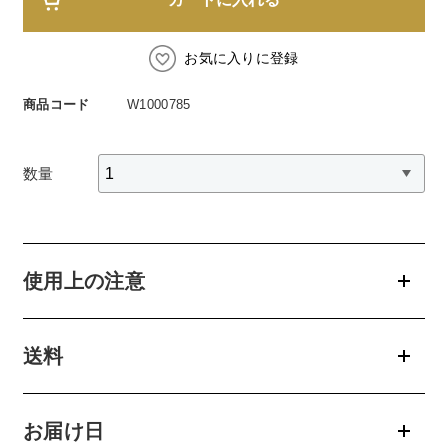
スペシャルケア
BIVABOO（ビバブー）
コエンザイム
Aluce luce（アルーチェルーチェ）
白神秘境活性水
お気に入りに登録
BIVABOO（ビバブー）
商品コード
W1000785
Placenta 100
数量
CNP Laboratory（国内正規品）
PLACENTIST
使用上の注意
Suhadabi
CLÉSCIENCE Beauté
送料
PURE’D 100 PERFECTION
お届け日
美肌フローリズム