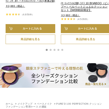
ｲｼﾞﾝｸﾞｶﾊﾞｰ ｸｯｼｮﾝﾌｧﾝﾃﾞｰｼｮﾝ(本体2個)
(ｹｰｽ+ﾘﾌｨﾙ2個) ﾗｲﾄ 10 BIVABOO（ビ
￥3,980（税込）
ブー）ベルベットジュエルクッション
セット【WEB初回限定】
（4.6/50件）
￥3,980（税込）
（4.5/26件）
カートに入れる
カートに入れる
商品詳細を見る
商品詳細を見る
ホーム
>
メイクアップ
>
ベースメイク
>
PURE’D 100 PERFECTION クッション
ファンデーション専用ケース の通販