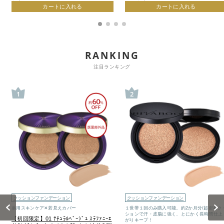
カートに入れる
カートに入れる
RANKING
注目ランキング
1
2
クッションファンデーション
クッションファンデーション
Previous
Next
薬用スキンケア✕若見えカバー
１世帯１回のみ購入可能。約2か月分/超密着ク
ションで汗・皮脂に強く、とにかく長時間仕上
【初回限定】01 ﾅﾁｭﾗﾙﾍﾞｰｼﾞｭ ｽﾃﾌｧﾆｰｴ
がりキープ！