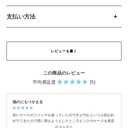
belif
支払い方法
PHYSIOGEL
コンテンツ
レビューを書く
ビューティコラム
バーチャル工場見学
この商品のレビュー
平均満足度
(5)
ヘルプ
ご利用ガイド
他のにもつかえる
よくある質問
赤いケースのファンデを使っていたのですが汚れというか剥がれ
がでてきたので買い替えようとしたところピンクのケースを発見
し購入！サイズがあうかドキドキしましたがぴったりでした！
続きを見る