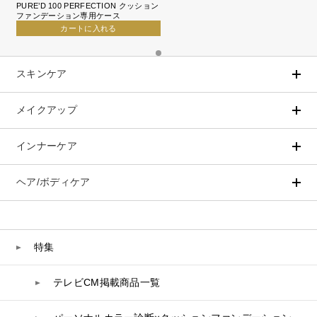
PURE’D 100 PERFECTION クッション
ファンデーション専用ケース
カートに入れる
スキンケア
メイクアップ
アイテムから探す
シリーズから探す
クレンジング
CNP Laboratory（国内正規品）
インナーケア
ベースメイク
ポイントメイク
洗顔
PLACENTIST
クッションファンデーション
すべてのポイントメイク
化粧水
Suhadabi
ヘア/ボディケア
成分別で探す
目的別で探す
ファンデーション
美容液
CLÉSCIENCE Beauté
プラセンタ
ビューティーサポート
フェイスパウダー
美容ジェル・乳液・クリーム
PURE’D 100 PERFECTION
ヘアケア
ボディケア
乳酸菌
ヘルスサポート
CCクリーム
オールインワン
美肌フローリズム
スカルプケア
ボディケア
特集
コラーゲン
水
UVケア
シート・マスク
belif
シャンプー
ボディソープ
ビタミン
テレビCM掲載商品一覧
リップケア
PHYSIOGEL
トリートメント
入浴剤
レスベラトロール
トラベルセット
STEFANY AGING
ヘアカラー
UVケア
高麗人参