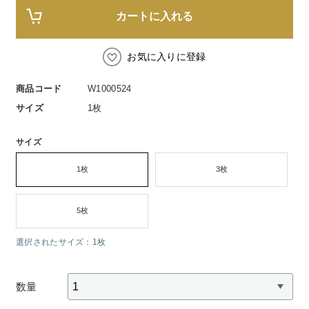
スペシャルケア
BIVABOO（ビバブー）
コエンザイム
カートに入れる
Aluce luce（アルーチェルーチェ）
白神秘境活性水
BIVABOO（ビバブー）
お気に入りに登録
商品コード
W1000524
Placenta 100
サイズ
1枚
CNP Laboratory（国内正規品）
サイズ
PLACENTIST
1枚
3枚
Suhadabi
5枚
CLÉSCIENCE Beauté
選択されたサイズ：1枚
PURE’D 100 PERFECTION
数量
美肌フローリズム