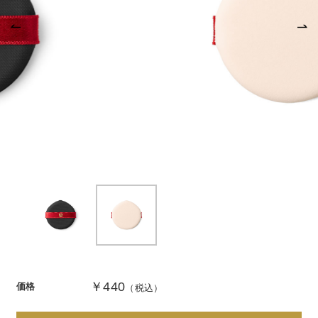
商品カテゴリ
スキンケア
メイクアップ
アイテムから探す
シリーズから探す
クレンジング
CNP Laboratory（国内正規品）
インナーケア
ベースメイク
ポイントメイク
洗顔
PLACENTIST
クッションファンデーション
すべてのポイントメイク
化粧水
Suhadabi
ヘア/ボディケア
成分別で探す
目的別で探す
ファンデーション
美容液
CLÉSCIENCE Beauté
プラセンタ
ビューティーサポート
フェイスパウダー
美容ジェル・乳液・クリーム
PURE’D 100 PERFECTION
ヘアケア
ボディケア
シリーズ一覧
乳酸菌
ヘルスサポート
CCクリーム
オールインワン
美肌フローリズム
スカルプケア
ボディケア
コラーゲン
水
STEFANY AGING
UVケア
シート・マスク
belif
シャンプー
ボディソープ
ビタミン
（ステファニーエイジング）
リップケア
PHYSIOGEL
トリートメント
入浴剤
￥440
価格
（税込）
レスベラトロール
トラベルセット
STEFANY AGING
ODELIA（オディリア）
ヘアカラー
UVケア
高麗人参