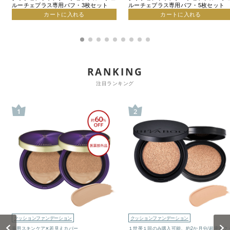
ルーチェプラス専用パフ・3枚セット
ルーチェプラス専用パフ・5枚セット
カートに入れる
カートに入れる
RANKING
注目ランキング
1
2
クッションファンデーション
クッションファンデーション
Previous
Next
薬用スキンケア✕若見えカバー
１世帯１回のみ購入可能。約2か月分/超密着ク