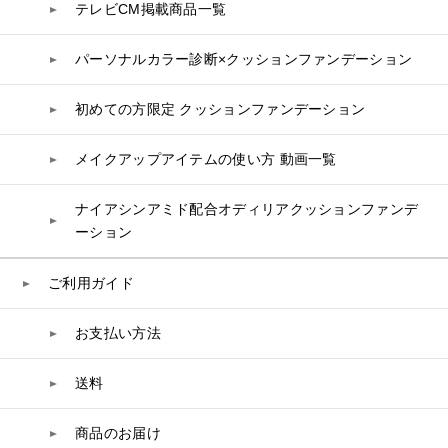
テレビCM掲載商品一覧
リップケア
PHYSIOGEL
トリートメント
入浴剤
レスベラトロール
トラベルセット
STEFANY AGING
ヘアカラー
UVケア
高麗人参
パーソナルカラー診断×クッションファンデーション
スペシャルケア
BIVABOO（ビバブー）
コエンザイム
初めての方限定 クッションファンデーション
白神秘境活性水
メイクアップアイテムの使い方 動画一覧
ナイアシンアミド配合オディリアクッションファンデ
ーション
ご利用ガイド
お支払い方法
送料
商品のお届け