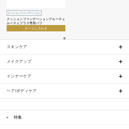
クッションファンデーション
クッションファンデーションアルーチェ
ルーチェプラス専用パフ
カートに入れる
スキンケア
メイクアップ
アイテムから探す
シリーズから探す
クレンジング
CNP Laboratory（国内正規品）
インナーケア
ベースメイク
ポイントメイク
洗顔
PLACENTIST
クッションファンデーション
すべてのポイントメイク
化粧水
Suhadabi
ヘア/ボディケア
成分別で探す
目的別で探す
ファンデーション
美容液
CLÉSCIENCE Beauté
プラセンタ
ビューティーサポート
フェイスパウダー
美容ジェル・乳液・クリーム
PURE’D 100 PERFECTION
ヘアケア
ボディケア
乳酸菌
ヘルスサポート
CCクリーム
オールインワン
美肌フローリズム
スカルプケア
ボディケア
特集
コラーゲン
水
UVケア
シート・マスク
belif
シャンプー
ボディソープ
ビタミン