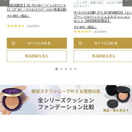
ションで汗・皮脂に強く、とにかく長時間仕上
【初回限定】01 ﾅﾁｭﾗﾙﾍﾞｰｼﾞｭ ｽﾃﾌｧﾆｰｴ
がりキープ！
ｲｼﾞﾝｸﾞｶﾊﾞｰ ｸｯｼｮﾝﾌｧﾝﾃﾞｰｼｮﾝ(本体2個)
(ｹｰｽ+ﾘﾌｨﾙ2個) ﾗｲﾄ 10 BIVABOO（ビ
￥3,980（税込）
ブー）ベルベットジュエルクッション
セット【WEB初回限定】
（4.6/50件）
￥3,980（税込）
（4.5/26件）
カートに入れる
カートに入れる
商品詳細を見る
商品詳細を見る