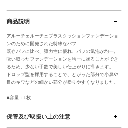
belif
商品説明
PHYSIOGEL
アルーチェルーチェプラスクッションファンデーショ
コンテンツ
ンのために開発された特殊なパフ
既存パフに比べ、弾力性に優れ、パフの気泡が均一。
ビューティコラム
吸い取ったファンデーションを均一に塗ることができ
るため、少ない手数で美しい仕上がりに導きます。
バーチャル工場見学
ドロップ型を採用することで、とがった部分で小鼻や
目のキワなどの細かい部分が塗りやすくなりました。
ヘルプ
ご利用ガイド
■容量：1枚
よくある質問
保管及び取扱い上の注意