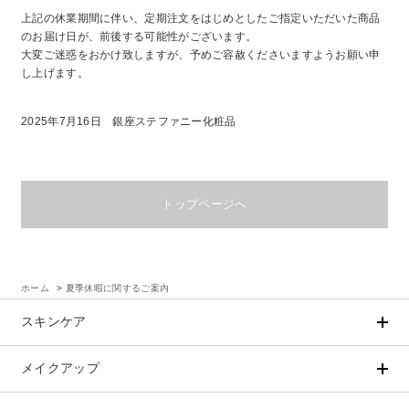
上記の休業期間に伴い、定期注文をはじめとしたご指定いただいた商品
のお届け日が、前後する可能性がございます。
商品カテゴリ
大変ご迷惑をおかけ致しますが、予めご容赦くださいますようお願い申
し上げます。
スキンケア
2025年7月16日 銀座ステファニー化粧品
メイクアップ
アイテムから探す
シリーズから探す
クレンジング
CNP Laboratory（国内正規品）
インナーケア
ベースメイク
ポイントメイク
洗顔
PLACENTIST
トップページへ
クッションファンデーション
すべてのポイントメイク
化粧水
Suhadabi
ヘア/ボディケア
成分別で探す
目的別で探す
ファンデーション
美容液
CLÉSCIENCE Beauté
プラセンタ
ビューティーサポート
フェイスパウダー
美容ジェル・乳液・クリーム
PURE’D 100 PERFECTION
ヘアケア
ボディケア
シリーズ一覧
ホーム
>
夏季休暇に関するご案内
乳酸菌
ヘルスサポート
CCクリーム
オールインワン
美肌フローリズム
スカルプケア
ボディケア
コラーゲン
水
スキンケア
STEFANY AGING
UVケア
シート・マスク
belif
シャンプー
ボディソープ
ビタミン
（ステファニーエイジング）
リップケア
PHYSIOGEL
トリートメント
入浴剤
メイクアップ
アイテムから探す
シリーズから探す
レスベラトロール
トラベルセット
STEFANY AGING
ODELIA（オディリア）
ヘアカラー
UVケア
クレンジング
CNP Laboratory（国内正規品）
高麗人参