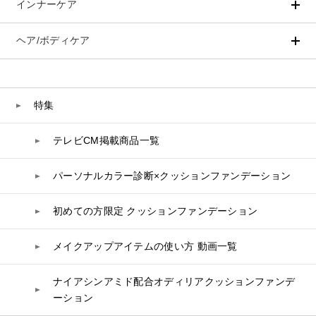
インナーケア
スペシャルケア
BIVABOO（ビバブー）
ベースメイク
ポイントメイク
洗顔
PLACENTIST
コエンザイム
Aluce luce（アルーチェルーチェ）
クッションファンデーション
すべてのポイントメイク
化粧水
Suhadabi
白神秘境活性水
ヘア/ボディケア
成分別で探す
目的別で探す
ファンデーション
美容液
CLÉSCIENCE Beauté
BIVABOO（ビバブー）
プラセンタ
ビューティーサポート
フェイスパウダー
美容ジェル・乳液・クリーム
PURE’D 100 PERFECTION
ヘアケア
ボディケア
乳酸菌
ヘルスサポート
Placenta 100
CCクリーム
オールインワン
美肌フローリズム
スカルプケア
ボディケア
特集
コラーゲン
水
UVケア
シート・マスク
belif
シャンプー
ボディソープ
CNP Laboratory（国内正規品）
ビタミン
テレビCM掲載商品一覧
リップケア
PHYSIOGEL
トリートメント
入浴剤
レスベラトロール
トラベルセット
STEFANY AGING
PLACENTIST
ヘアカラー
UVケア
高麗人参
パーソナルカラー診断×クッションファンデーション
スペシャルケア
BIVABOO（ビバブー）
コエンザイム
Suhadabi
初めての方限定 クッションファンデーション
白神秘境活性水
CLÉSCIENCE Beauté
メイクアップアイテムの使い方 動画一覧
PURE’D 100 PERFECTION
ナイアシンアミド配合オディリアクッションファンデ
ーション
美肌フローリズム