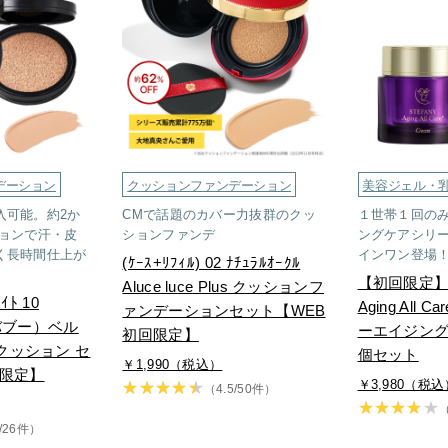
デーション
クッションファンデーション
美容ジェル・
入可能。約2か
CMで話題のカバー力抜群のクッ
１世帯１回の
ションで汗・皮
ションファンデ
ングケアシリ
く長時間仕上が
インワン登場
(ｹｰｽ+ﾘﾌｨﾙ) 02 ﾅﾁｭﾗﾙｵｰｸﾙ
【初回限定】S
Aluce luce Plus クッションフ
ｲﾄ 10
Aging All
ァンデーションセット【WEB
ビバブー）ベル
ーエイジング
初回限定】
クッション セ
個セット
￥1,990（税込）
回限定】
￥3,980（税込
（4.5/50件）
（
5/26件）