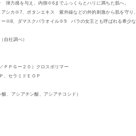
ン 弾力感を与え、内側※6までふっくらとハリに満ちた肌へ。
アシカ※7、ボタンエキス 紫外線などの外的刺激から肌を守り
ー※8、ダマスクバラオイル※9 バラの女王とも呼ばれる希少
み（自社調べ）
／ＰＰＧー２０）クロスポリマー
Ｐ、セラミドＥＯＰ
シン酸、アシアチン酸、アシアチコシド）