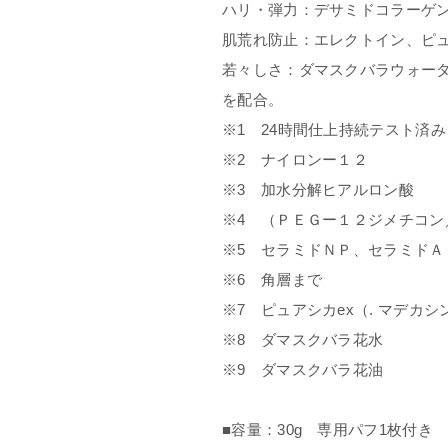
ハリ・弾力：デサミドコラーゲ
肌荒れ防止：エレクトイン、ピュ
若々しさ：ダマスクバラウォータ
を配合。
※1 24時間仕上持続テスト済
※2 ナイロンー１２
※3 加水分解ヒアルロン酸
※4 （ＰＥＧー１２ジメチコン
※5 セラミドＮＰ、セラミドＡ
※6 角層まで
※7 ピュアシカex（. マデカ
※8 ダマスクバラ花水
※9 ダマスクバラ花油
■容量：30g 専用パフ1枚付き