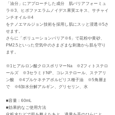
「油分」にアプローチした成分 肌バリアフォーミュ
belif
ラ※3、ヒポファエラムノイデス果実エキス、サチャイ
ンチオイル※4
PHYSIOGEL
をナノエマルジョン技術を採用し肌にスッと浸透※5さ
せます。
コンテンツ
さらに「ポリューションバリア※6」で花粉や黄砂、
PM2.5といった空気中のさまざまな刺激から肌を守り
ビューティコラム
ます。
バーチャル工場見学
※1ヒアルロン酸クロスポリマーNa ※2フィトステロ
ールズ ※3セラミドNP、コレステロール、ステアリ
ヘルプ
ン酸 ※4プルケネチアボルビリス種子油 ※5角層ま
ご利用ガイド
で ※6加水分解アルギン、グリセリン、水
よくある質問
■容量：60mL
■効果的なご使用方法
化粧水などで肌を整えたあと、適量を手のひらにと