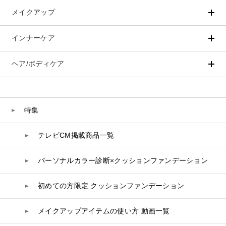
メイクアップ
アイテムから探す
シリーズから探す
クレンジング
CNP Laboratory（国内正規品）
インナーケア
ベースメイク
ポイントメイク
洗顔
PLACENTIST
クッションファンデーション
すべてのポイントメイク
化粧水
Suhadabi
ヘア/ボディケア
成分別で探す
目的別で探す
ファンデーション
美容液
CLÉSCIENCE Beauté
プラセンタ
ビューティーサポート
フェイスパウダー
美容ジェル・乳液・クリーム
PURE’D 100 PERFECTION
ヘアケア
ボディケア
乳酸菌
ヘルスサポート
CCクリーム
オールインワン
美肌フローリズム
スカルプケア
ボディケア
特集
コラーゲン
水
UVケア
シート・マスク
belif
シャンプー
ボディソープ
ビタミン
テレビCM掲載商品一覧
リップケア
PHYSIOGEL
トリートメント
入浴剤
レスベラトロール
トラベルセット
STEFANY AGING
ヘアカラー
UVケア
高麗人参
パーソナルカラー診断×クッションファンデーション
スペシャルケア
BIVABOO（ビバブー）
コエンザイム
初めての方限定 クッションファンデーション
白神秘境活性水
メイクアップアイテムの使い方 動画一覧