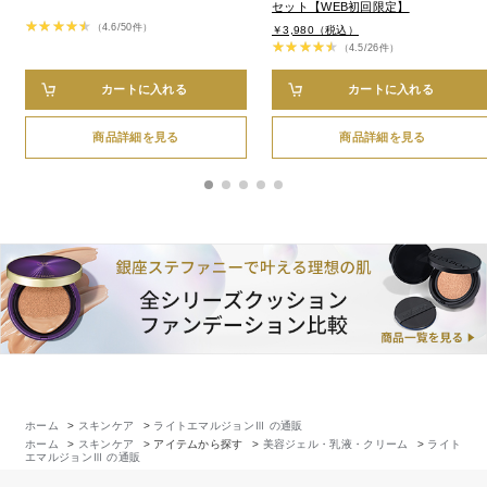
セット【WEB初回限定】
（4.6/50件）
￥3,980（税込）
（4.5/26件）
カートに入れる
カートに入れる
商品詳細を見る
商品詳細を見る
ホーム
>
スキンケア
>
ライトエマルジョンⅢ の通販
ホーム
>
スキンケア
>
アイテムから探す
>
美容ジェル・乳液・クリーム
>
ライト
エマルジョンⅢ の通販