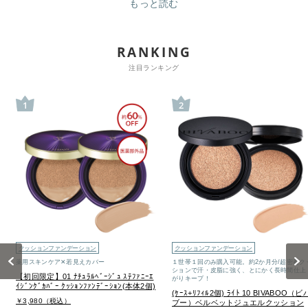
もっと読む
RANKING
注目ランキング
1
2
クッションファンデーション
クッションファンデーション
Previous
Next
薬用スキンケア✕若見えカバー
１世帯１回のみ購入可能。約2か月分/超密着ク
ションで汗・皮脂に強く、とにかく長時間仕上
【初回限定】01 ﾅﾁｭﾗﾙﾍﾞｰｼﾞｭ ｽﾃﾌｧﾆｰｴ
がりキープ！
ｲｼﾞﾝｸﾞｶﾊﾞｰ ｸｯｼｮﾝﾌｧﾝﾃﾞｰｼｮﾝ(本体2個)
(ｹｰｽ+ﾘﾌｨﾙ2個) ﾗｲﾄ 10 BIVABOO（ビ
￥3,980（税込）
ブー）ベルベットジュエルクッション