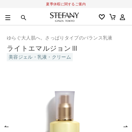
夏季休暇に関するご案内
0
カートの合計金額
円
ゆらぐ大人肌へ。さっぱりタイプのバランス乳液
キーワード
ライトエマルジョンⅢ
アルーチェルーチェ
オディリア
BIVABOO
オールインワン
美容ジェル・乳液・クリーム