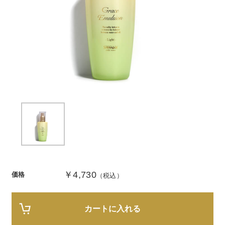
商品カテゴリ
スキンケア
メイクアップ
アイテムから探す
シリーズから探す
クレンジング
CNP Laboratory（国内正規品）
インナーケア
ベースメイク
ポイントメイク
洗顔
PLACENTIST
クッションファンデーション
すべてのポイントメイク
化粧水
Suhadabi
ヘア/ボディケア
成分別で探す
目的別で探す
ファンデーション
美容液
CLÉSCIENCE Beauté
プラセンタ
ビューティーサポート
フェイスパウダー
美容ジェル・乳液・クリーム
PURE’D 100 PERFECTION
ヘアケア
ボディケア
シリーズ一覧
乳酸菌
ヘルスサポート
CCクリーム
オールインワン
美肌フローリズム
スカルプケア
ボディケア
￥4,730
価格
コラーゲン
水
（税込）
STEFANY AGING
UVケア
シート・マスク
belif
シャンプー
ボディソープ
ビタミン
（ステファニーエイジング）
リップケア
PHYSIOGEL
トリートメント
入浴剤
レスベラトロール
カートに入れる
トラベルセット
STEFANY AGING
ODELIA（オディリア）
ヘアカラー
UVケア
高麗人参