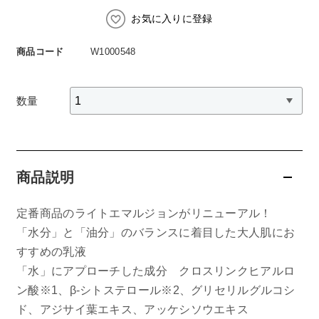
スペシャルケア
BIVABOO（ビバブー）
コエンザイム
お気に入りに登録
Aluce luce（アルーチェルーチェ）
白神秘境活性水
商品コード
W1000548
BIVABOO（ビバブー）
Placenta 100
数量
CNP Laboratory（国内正規品）
PLACENTIST
商品説明
Suhadabi
定番商品のライトエマルジョンがリニューアル！
「水分」と「油分」のバランスに着目した大人肌にお
CLÉSCIENCE Beauté
すすめの乳液
「水」にアプローチした成分 クロスリンクヒアルロ
PURE’D 100 PERFECTION
ン酸※1、β-シトステロール※2、グリセリルグルコシ
美肌フローリズム
ド、アジサイ葉エキス、アッケシソウエキス