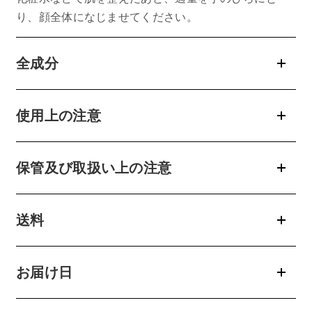
り、顔全体になじませてください。
お問い合わせ
全成分
お問い合わせフォーム
使用上の注意
お電話でのお問い合わせ
0120-956-100
保管及び取扱い上の注意
受付時間 9:00~18:00（土・日曜・祝日除く）
送料
お届け日