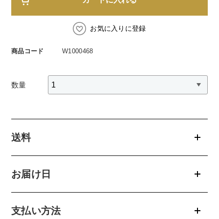
スペシャルケア
BIVABOO（ビバブー）
コエンザイム
Aluce luce（アルーチェルーチェ）
白神秘境活性水
お気に入りに登録
BIVABOO（ビバブー）
商品コード
W1000468
Placenta 100
数量
CNP Laboratory（国内正規品）
PLACENTIST
送料
Suhadabi
CLÉSCIENCE Beauté
お届け日
PURE’D 100 PERFECTION
支払い方法
美肌フローリズム