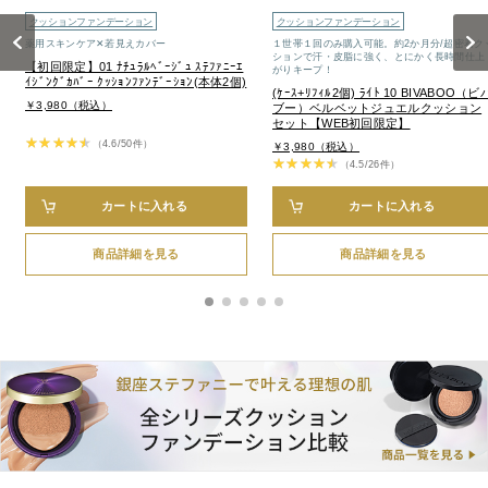
クッションファンデーション
クッションファンデーション
Previous
Next
薬用スキンケア✕若見えカバー
１世帯１回のみ購入可能。約2か月分/超密着ク
ションで汗・皮脂に強く、とにかく長時間仕上
【初回限定】01 ﾅﾁｭﾗﾙﾍﾞｰｼﾞｭ ｽﾃﾌｧﾆｰｴ
がりキープ！
ｲｼﾞﾝｸﾞｶﾊﾞｰ ｸｯｼｮﾝﾌｧﾝﾃﾞｰｼｮﾝ(本体2個)
(ｹｰｽ+ﾘﾌｨﾙ2個) ﾗｲﾄ 10 BIVABOO（ビ
￥3,980（税込）
ブー）ベルベットジュエルクッション
セット【WEB初回限定】
（4.6/50件）
￥3,980（税込）
（4.5/26件）
カートに入れる
カートに入れる
商品詳細を見る
商品詳細を見る