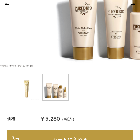
商品カテゴリ
スキンケア
メイクアップ
アイテムから探す
シリーズから探す
クレンジング
CNP Laboratory（国内正規品）
インナーケア
ベースメイク
ポイントメイク
洗顔
PLACENTIST
クッションファンデーション
すべてのポイントメイク
化粧水
Suhadabi
ヘア/ボディケア
成分別で探す
目的別で探す
ファンデーション
美容液
CLÉSCIENCE Beauté
プラセンタ
ビューティーサポート
フェイスパウダー
美容ジェル・乳液・クリーム
PURE’D 100 PERFECTION
ヘアケア
ボディケア
シリーズ一覧
乳酸菌
ヘルスサポート
CCクリーム
オールインワン
美肌フローリズム
スカルプケア
ボディケア
コラーゲン
水
STEFANY AGING
UVケア
シート・マスク
belif
シャンプー
ボディソープ
￥5,280
ビタミン
（ステファニーエイジング）
価格
（税込）
リップケア
PHYSIOGEL
トリートメント
入浴剤
レスベラトロール
トラベルセット
STEFANY AGING
ODELIA（オディリア）
ヘアカラー
UVケア
高麗人参
カートに入れる