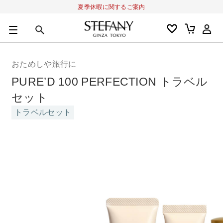
夏季休暇に関するご案内
0
カートの合計金額
円
おためしや旅行に
キーワード
PURE’D 100 PERFECTION トラベル
アルーチェルーチェ
オディリア
BIVABOO
オールインワン
セット
トラベルセット