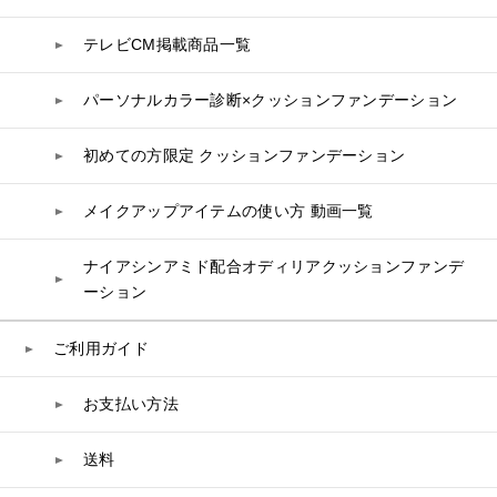
UVケア
シート・マスク
belif
シャンプー
ボディソープ
ビタミン
テレビCM掲載商品一覧
リップケア
PHYSIOGEL
トリートメント
入浴剤
レスベラトロール
トラベルセット
STEFANY AGING
ヘアカラー
UVケア
高麗人参
パーソナルカラー診断×クッションファンデーション
スペシャルケア
BIVABOO（ビバブー）
コエンザイム
初めての方限定 クッションファンデーション
白神秘境活性水
メイクアップアイテムの使い方 動画一覧
ナイアシンアミド配合オディリアクッションファンデ
ーション
ご利用ガイド
お支払い方法
送料