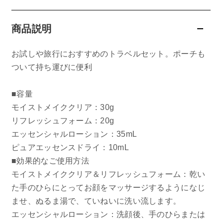
belif
商品説明
PHYSIOGEL
お試しや旅行におすすめのトラベルセット。ポーチも
ついて持ち運びに便利
コンテンツ
ビューティコラム
■容量
モイストメイククリア：30g
バーチャル工場見学
リフレッシュフォーム：20g
エッセンシャルローション：35mL
ヘルプ
ピュアエッセンスドライ：10mL
■効果的なご使用方法
ご利用ガイド
モイストメイククリア＆リフレッシュフォーム：乾い
た手のひらにとってお顔をマッサージするようになじ
よくある質問
ませ、ぬるま湯で、ていねいに洗い流します。
エッセンシャルローション：洗顔後、手のひらまたは