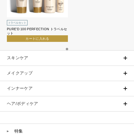
トラベルセット
PURE’D 100 PERFECTION トラベルセ
ット
カートに入れる
スキンケア
メイクアップ
アイテムから探す
シリーズから探す
クレンジング
CNP Laboratory（国内正規品）
インナーケア
ベースメイク
ポイントメイク
洗顔
PLACENTIST
クッションファンデーション
すべてのポイントメイク
化粧水
Suhadabi
ヘア/ボディケア
成分別で探す
目的別で探す
ファンデーション
美容液
CLÉSCIENCE Beauté
プラセンタ
ビューティーサポート
フェイスパウダー
美容ジェル・乳液・クリーム
PURE’D 100 PERFECTION
ヘアケア
ボディケア
乳酸菌
ヘルスサポート
CCクリーム
オールインワン
美肌フローリズム
スカルプケア
ボディケア
特集
コラーゲン
水