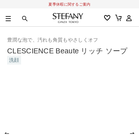
夏季休暇に関するご案内
0
カートの合計金額
円
豊潤な泡で、汚れも角質もやさしくオフ
キーワード
CLESCIENCE Beaute リッチ ソープ
アルーチェルーチェ
オディリア
BIVABOO
オールインワン
洗顔