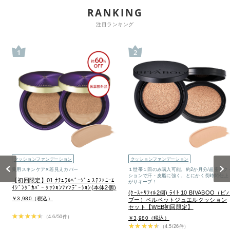
RANKING
注目ランキング
1
2
クッションファンデーション
クッションファンデーション
Previous
Next
薬用スキンケア✕若見えカバー
１世帯１回のみ購入可能。約2か月分/超密着ク
ションで汗・皮脂に強く、とにかく長時間仕上
【初回限定】01 ﾅﾁｭﾗﾙﾍﾞｰｼﾞｭ ｽﾃﾌｧﾆｰｴ
がりキープ！
ｲｼﾞﾝｸﾞｶﾊﾞｰ ｸｯｼｮﾝﾌｧﾝﾃﾞｰｼｮﾝ(本体2個)
(ｹｰｽ+ﾘﾌｨﾙ2個) ﾗｲﾄ 10 BIVABOO（ビ
￥3,980（税込）
ブー）ベルベットジュエルクッション
セット【WEB初回限定】
（4.6/50件）
￥3,980（税込）
（4.5/26件）