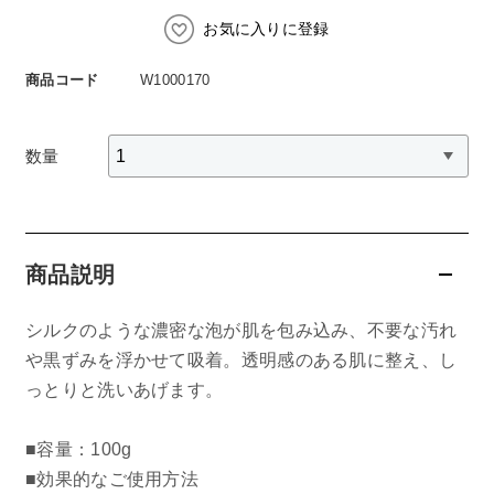
スペシャルケア
BIVABOO（ビバブー）
コエンザイム
お気に入りに登録
Aluce luce（アルーチェルーチェ）
白神秘境活性水
商品コード
W1000170
BIVABOO（ビバブー）
Placenta 100
数量
CNP Laboratory（国内正規品）
PLACENTIST
商品説明
Suhadabi
シルクのような濃密な泡が肌を包み込み、不要な汚れ
や黒ずみを浮かせて吸着。透明感のある肌に整え、し
CLÉSCIENCE Beauté
っとりと洗いあげます。
PURE’D 100 PERFECTION
■容量：100g
美肌フローリズム
■効果的なご使用方法