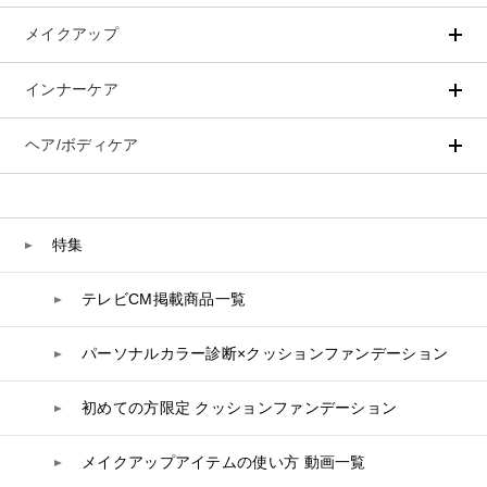
メイクアップ
アイテムから探す
シリーズから探す
クレンジング
CNP Laboratory（国内正規品）
インナーケア
ベースメイク
ポイントメイク
洗顔
PLACENTIST
クッションファンデーション
すべてのポイントメイク
化粧水
Suhadabi
ヘア/ボディケア
成分別で探す
目的別で探す
ファンデーション
美容液
CLÉSCIENCE Beauté
プラセンタ
ビューティーサポート
フェイスパウダー
美容ジェル・乳液・クリーム
PURE’D 100 PERFECTION
ヘアケア
ボディケア
乳酸菌
ヘルスサポート
CCクリーム
オールインワン
美肌フローリズム
スカルプケア
ボディケア
特集
コラーゲン
水
UVケア
シート・マスク
belif
シャンプー
ボディソープ
ビタミン
テレビCM掲載商品一覧
リップケア
PHYSIOGEL
トリートメント
入浴剤
レスベラトロール
トラベルセット
STEFANY AGING
ヘアカラー
UVケア
高麗人参
パーソナルカラー診断×クッションファンデーション
スペシャルケア
BIVABOO（ビバブー）
コエンザイム
初めての方限定 クッションファンデーション
白神秘境活性水
メイクアップアイテムの使い方 動画一覧