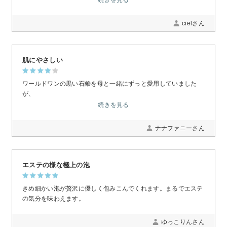
cielさん
肌にやさしい
ワールドワンの黒い石鹸を母と一緒にずっと愛用していました
が、
オンラインで見つけられなかったので、
続きを見る
こちらを購入。
ナナファニーさん
肌に優しい、泡切れもよく、洗いあがりスッキリです。
でもやっぱり、黒い石鹸が好きだったので、
再販を希望します。
エステの様な極上の泡
石鹸ケースもあると嬉しいです。
きめ細かい泡が贅沢に優しく包みこんでくれます。まるでエステ
の気分を味わえます。
ゆっこりんさん