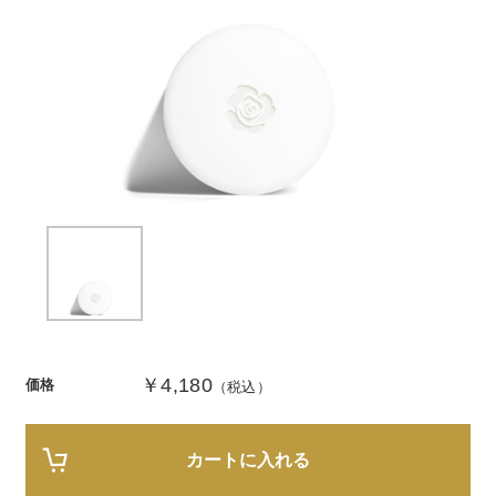
商品カテゴリ
スキンケア
メイクアップ
アイテムから探す
シリーズから探す
クレンジング
CNP Laboratory（国内正規品）
インナーケア
ベースメイク
ポイントメイク
洗顔
PLACENTIST
クッションファンデーション
すべてのポイントメイク
化粧水
Suhadabi
ヘア/ボディケア
成分別で探す
目的別で探す
ファンデーション
美容液
CLÉSCIENCE Beauté
プラセンタ
ビューティーサポート
フェイスパウダー
美容ジェル・乳液・クリーム
PURE’D 100 PERFECTION
ヘアケア
ボディケア
シリーズ一覧
乳酸菌
ヘルスサポート
CCクリーム
オールインワン
美肌フローリズム
スカルプケア
ボディケア
￥4,180
価格
コラーゲン
水
（税込）
STEFANY AGING
UVケア
シート・マスク
belif
シャンプー
ボディソープ
ビタミン
（ステファニーエイジング）
リップケア
PHYSIOGEL
トリートメント
入浴剤
レスベラトロール
カートに入れる
トラベルセット
STEFANY AGING
ODELIA（オディリア）
ヘアカラー
UVケア
高麗人参