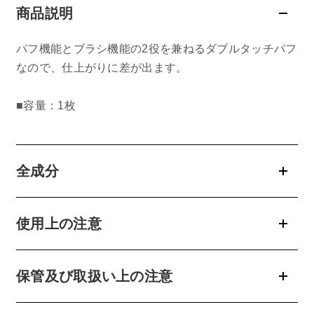
商品説明
belif
パフ機能とブラシ機能の2役を兼ねるダブルタッチパフ
PHYSIOGEL
なので、仕上がりに差が出ます。
コンテンツ
■容量：1枚
ビューティコラム
バーチャル工場見学
全成分
ヘルプ
使用上の注意
ご利用ガイド
よくある質問
保管及び取扱い上の注意