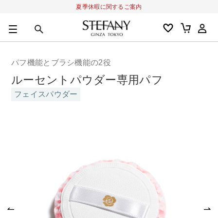
夏季休暇に関するご案内
0
カートの合計金額
円
パフ機能とブラシ機能の2役
キーワード
ルーセントパウダー専用パフ
アルーチェルーチェ
オディリア
BIVABOO
オールインワン
フェイスパウダー