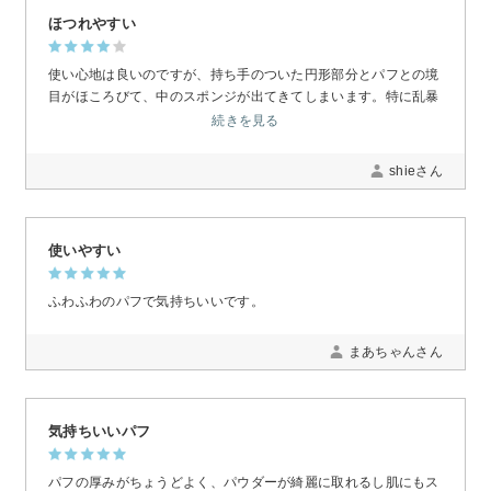
ほつれやすい
使い心地は良いのですが、持ち手のついた円形部分とパフとの境
目がほころびて、中のスポンジが出てきてしまいます。特に乱暴
な使い方もせず気を付けて使っていますが、ルーセントパウダー
続きを見る
を使い切る前に買い替えた2つ目も破れてしまいました。その点
が改善される有難いです。。
shieさん
使いやすい
ふわふわのパフで気持ちいいです。
まあちゃんさん
気持ちいいパフ
パフの厚みがちょうどよく、パウダーが綺麗に取れるし肌にもス