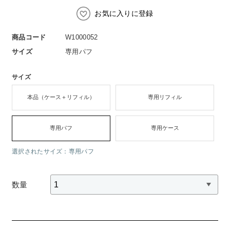
スペシャルケア
BIVABOO（ビバブー）
コエンザイム
お気に入りに登録
Aluce luce（アルーチェルーチェ）
白神秘境活性水
商品コード
W1000052
BIVABOO（ビバブー）
サイズ
専用パフ
Placenta 100
サイズ
CNP Laboratory（国内正規品）
本品（ケース＋リフィル）
専用リフィル
PLACENTIST
専用パフ
専用ケース
Suhadabi
選択されたサイズ：専用パフ
CLÉSCIENCE Beauté
数量
PURE’D 100 PERFECTION
美肌フローリズム