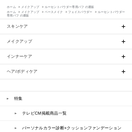
ホーム
>
メイクアップ
>
ルーセントパウダー専用パフ の通販
ホーム
>
メイクアップ
>
ベースメイク
>
フェイスパウダー
>
ルーセントパウダー
専用パフ の通販
スキンケア
メイクアップ
アイテムから探す
シリーズから探す
クレンジング
CNP Laboratory（国内正規品）
インナーケア
ベースメイク
ポイントメイク
洗顔
PLACENTIST
クッションファンデーション
すべてのポイントメイク
化粧水
Suhadabi
ヘア/ボディケア
成分別で探す
目的別で探す
ファンデーション
美容液
CLÉSCIENCE Beauté
プラセンタ
ビューティーサポート
フェイスパウダー
美容ジェル・乳液・クリーム
PURE’D 100 PERFECTION
ヘアケア
ボディケア
乳酸菌
ヘルスサポート
CCクリーム
オールインワン
美肌フローリズム
スカルプケア
ボディケア
特集
コラーゲン
水
UVケア
シート・マスク
belif
シャンプー
ボディソープ
ビタミン
テレビCM掲載商品一覧
リップケア
PHYSIOGEL
トリートメント
入浴剤
レスベラトロール
トラベルセット
STEFANY AGING
ヘアカラー
UVケア
高麗人参
パーソナルカラー診断×クッションファンデーション
スペシャルケア
BIVABOO（ビバブー）