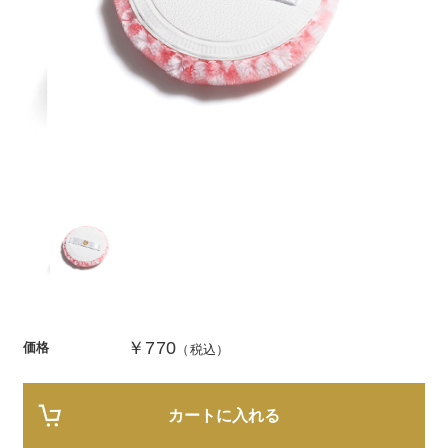
商品カテゴリ
スキンケア
メイクアップ
アイテムから探す
シリーズから探す
クレンジング
CNP Laboratory（国内正規品）
インナーケア
ベースメイク
ポイントメイク
洗顔
PLACENTIST
クッションファンデーション
すべてのポイントメイク
化粧水
Suhadabi
ヘア/ボディケア
成分別で探す
目的別で探す
ファンデーション
美容液
CLÉSCIENCE Beauté
プラセンタ
ビューティーサポート
フェイスパウダー
美容ジェル・乳液・クリーム
PURE’D 100 PERFECTION
ヘアケア
ボディケア
シリーズ一覧
乳酸菌
ヘルスサポート
CCクリーム
オールインワン
美肌フローリズム
スカルプケア
ボディケア
￥770
価格
コラーゲン
水
（税込）
STEFANY AGING
UVケア
シート・マスク
belif
シャンプー
ボディソープ
ビタミン
（ステファニーエイジング）
リップケア
PHYSIOGEL
トリートメント
入浴剤
レスベラトロール
カートに入れる
トラベルセット
STEFANY AGING
ODELIA（オディリア）
ヘアカラー
UVケア
高麗人参