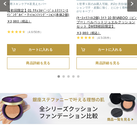
Previous
Next
薬用スキンケア✕若見えカバー
１世帯１回のみ購入可能。約2か月分/超密着ク
ションで汗・皮脂に強く、とにかく長時間仕上
【初回限定】01 ﾅﾁｭﾗﾙﾍﾞｰｼﾞｭ ｽﾃﾌｧﾆｰｴ
がりキープ！
ｲｼﾞﾝｸﾞｶﾊﾞｰ ｸｯｼｮﾝﾌｧﾝﾃﾞｰｼｮﾝ(本体2個)
(ｹｰｽ+ﾘﾌｨﾙ2個) ﾗｲﾄ 10 BIVABOO（ビ
￥3,980（税込）
ブー）ベルベットジュエルクッション
セット【WEB初回限定】
（4.6/50件）
￥3,980（税込）
（4.5/26件）
カートに入れる
カートに入れる
商品詳細を見る
商品詳細を見る