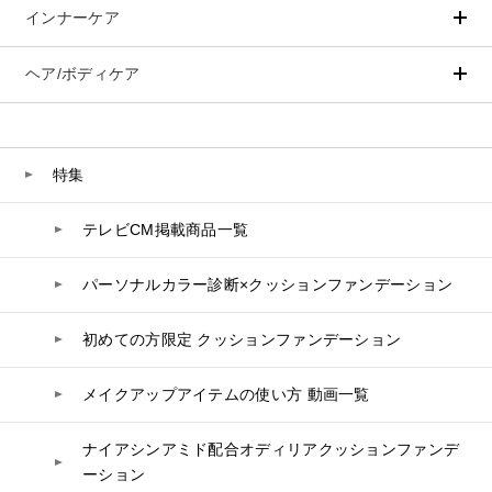
スペシャルケア
BIVABOO（ビバブー）
インナーケア
ベースメイク
ポイントメイク
コエンザイム
洗顔
PLACENTIST
Aluce luce（アルーチェルーチェ）
白神秘境活性水
クッションファンデーション
すべてのポイントメイク
化粧水
Suhadabi
ヘア/ボディケア
成分別で探す
目的別で探す
BIVABOO（ビバブー）
ファンデーション
美容液
CLÉSCIENCE Beauté
プラセンタ
ビューティーサポート
フェイスパウダー
美容ジェル・乳液・クリーム
PURE’D 100 PERFECTION
ヘアケア
ボディケア
Placenta 100
乳酸菌
ヘルスサポート
CCクリーム
オールインワン
美肌フローリズム
スカルプケア
ボディケア
特集
コラーゲン
水
UVケア
シート・マスク
belif
CNP Laboratory（国内正規品）
シャンプー
ボディソープ
ビタミン
テレビCM掲載商品一覧
リップケア
PHYSIOGEL
トリートメント
入浴剤
レスベラトロール
PLACENTIST
トラベルセット
STEFANY AGING
ヘアカラー
UVケア
高麗人参
パーソナルカラー診断×クッションファンデーション
スペシャルケア
BIVABOO（ビバブー）
Suhadabi
コエンザイム
初めての方限定 クッションファンデーション
白神秘境活性水
CLÉSCIENCE Beauté
メイクアップアイテムの使い方 動画一覧
PURE’D 100 PERFECTION
ナイアシンアミド配合オディリアクッションファンデ
美肌フローリズム
ーション