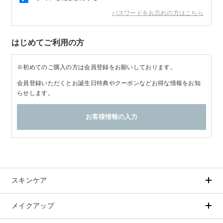
パスワードをお忘れの方はこちら
商品カテゴリ
はじめてご利用の方
スキンケア
※初めてのご購入の方は会員登録をお願いしております。
メイクアップ
アイテムから探す
シリーズから探す
会員登録いただくとお誕生日特典やクーポンなどお得な情報をお知
クレンジング
CNP Laboratory（国内正規品）
らせします。
インナーケア
ベースメイク
ポイントメイク
洗顔
PLACENTIST
クッションファンデーション
すべてのポイントメイク
化粧水
Suhadabi
ヘア/ボディケア
成分別で探す
目的別で探す
ファンデーション
美容液
CLÉSCIENCE Beauté
プラセンタ
ビューティーサポート
フェイスパウダー
美容ジェル・乳液・クリーム
PURE’D 100 PERFECTION
ヘアケア
ボディケア
シリーズ一覧
乳酸菌
ヘルスサポート
CCクリーム
オールインワン
美肌フローリズム
スカルプケア
ボディケア
コラーゲン
水
STEFANY AGING
UVケア
スキンケア
シート・マスク
belif
シャンプー
ボディソープ
ビタミン
（ステファニーエイジング）
リップケア
PHYSIOGEL
トリートメント
入浴剤
レスベラトロール
メイクアップ
アイテムから探す
シリーズから探す
トラベルセット
STEFANY AGING
ODELIA（オディリア）
ヘアカラー
UVケア
高麗人参
クレンジング
CNP Laboratory（国内正規品）