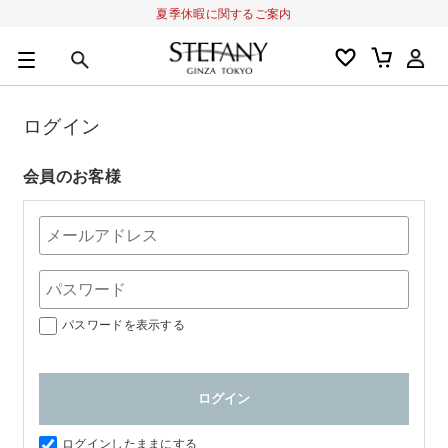
夏季休暇に関するご案内
0
カートの合計金額
円
ログイン
キーワード
アルーチェルーチェ
オディリア
BIVABOO
オールインワン
会員のお客様
パスワードを表示する
ログインしたままにする