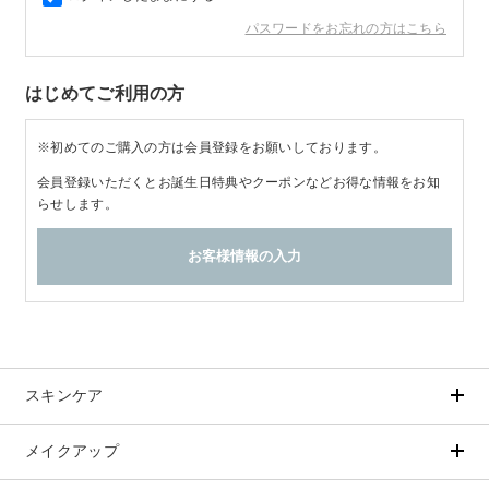
パスワードをお忘れの方はこちら
商品カテゴリ
はじめてご利用の方
スキンケア
※初めてのご購入の方は会員登録をお願いしております。
メイクアップ
アイテムから探す
シリーズから探す
会員登録いただくとお誕生日特典やクーポンなどお得な情報をお知
クレンジング
CNP Laboratory（国内正規品）
らせします。
インナーケア
ベースメイク
ポイントメイク
洗顔
PLACENTIST
クッションファンデーション
すべてのポイントメイク
化粧水
Suhadabi
ヘア/ボディケア
成分別で探す
目的別で探す
ファンデーション
美容液
CLÉSCIENCE Beauté
プラセンタ
ビューティーサポート
フェイスパウダー
美容ジェル・乳液・クリーム
PURE’D 100 PERFECTION
ヘアケア
ボディケア
シリーズ一覧
乳酸菌
ヘルスサポート
CCクリーム
オールインワン
美肌フローリズム
スカルプケア
ボディケア
コラーゲン
水
STEFANY AGING
UVケア
スキンケア
シート・マスク
belif
シャンプー
ボディソープ
ビタミン
（ステファニーエイジング）
リップケア
PHYSIOGEL
トリートメント
入浴剤
レスベラトロール
メイクアップ
アイテムから探す
シリーズから探す
トラベルセット
STEFANY AGING
ODELIA（オディリア）
ヘアカラー
UVケア
高麗人参
クレンジング
CNP Laboratory（国内正規品）