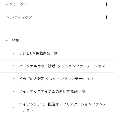
スペシャルケア
BIVABOO（ビバブー）
インナーケア
ベースメイク
ポイントメイク
コエンザイム
洗顔
PLACENTIST
Aluce luce（アルーチェルーチェ）
白神秘境活性水
クッションファンデーション
すべてのポイントメイク
化粧水
Suhadabi
ヘア/ボディケア
成分別で探す
目的別で探す
BIVABOO（ビバブー）
ファンデーション
美容液
CLÉSCIENCE Beauté
プラセンタ
ビューティーサポート
フェイスパウダー
美容ジェル・乳液・クリーム
PURE’D 100 PERFECTION
ヘアケア
ボディケア
Placenta 100
乳酸菌
ヘルスサポート
CCクリーム
オールインワン
美肌フローリズム
スカルプケア
ボディケア
特集
コラーゲン
水
UVケア
シート・マスク
belif
CNP Laboratory（国内正規品）
シャンプー
ボディソープ
ビタミン
テレビCM掲載商品一覧
リップケア
PHYSIOGEL
トリートメント
入浴剤
レスベラトロール
PLACENTIST
トラベルセット
STEFANY AGING
ヘアカラー
UVケア
高麗人参
パーソナルカラー診断×クッションファンデーション
スペシャルケア
BIVABOO（ビバブー）
Suhadabi
コエンザイム
初めての方限定 クッションファンデーション
白神秘境活性水
CLÉSCIENCE Beauté
メイクアップアイテムの使い方 動画一覧
PURE’D 100 PERFECTION
ナイアシンアミド配合オディリアクッションファンデ
美肌フローリズム
ーション