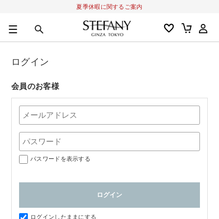
夏季休暇に関するご案内
0
カートの合計金額
円
ログイン
キーワード
アルーチェルーチェ
オディリア
BIVABOO
オールインワン
会員のお客様
パスワードを表示する
ログインしたままにする