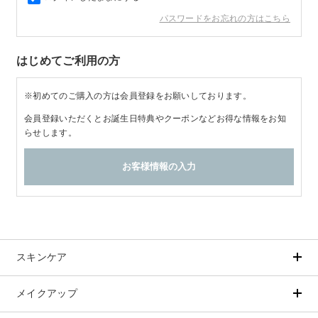
パスワードをお忘れの方はこちら
商品カテゴリ
はじめてご利用の方
スキンケア
※初めてのご購入の方は会員登録をお願いしております。
メイクアップ
アイテムから探す
シリーズから探す
会員登録いただくとお誕生日特典やクーポンなどお得な情報をお知
クレンジング
CNP Laboratory（国内正規品）
らせします。
インナーケア
ベースメイク
ポイントメイク
洗顔
PLACENTIST
クッションファンデーション
すべてのポイントメイク
化粧水
Suhadabi
ヘア/ボディケア
成分別で探す
目的別で探す
ファンデーション
美容液
CLÉSCIENCE Beauté
プラセンタ
ビューティーサポート
フェイスパウダー
美容ジェル・乳液・クリーム
PURE’D 100 PERFECTION
ヘアケア
ボディケア
シリーズ一覧
乳酸菌
ヘルスサポート
CCクリーム
オールインワン
美肌フローリズム
スカルプケア
ボディケア
コラーゲン
水
STEFANY AGING
UVケア
スキンケア
シート・マスク
belif
シャンプー
ボディソープ
ビタミン
（ステファニーエイジング）
リップケア
PHYSIOGEL
トリートメント
入浴剤
レスベラトロール
メイクアップ
アイテムから探す
シリーズから探す
トラベルセット
STEFANY AGING
ODELIA（オディリア）
ヘアカラー
UVケア
高麗人参
クレンジング
CNP Laboratory（国内正規品）