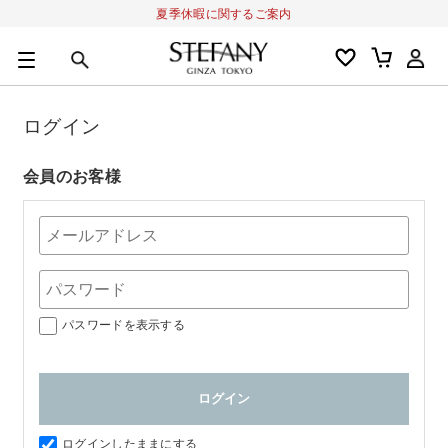
夏季休暇に関するご案内
0
カートの合計金額
円
ログイン
キーワード
アルーチェルーチェ
オディリア
BIVABOO
オールインワン
会員のお客様
パスワードを表示する
ログインしたままにする