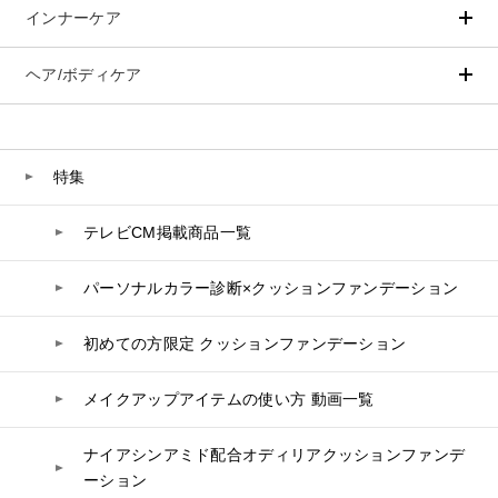
スペシャルケア
BIVABOO（ビバブー）
インナーケア
ベースメイク
ポイントメイク
コエンザイム
洗顔
PLACENTIST
Aluce luce（アルーチェルーチェ）
白神秘境活性水
クッションファンデーション
すべてのポイントメイク
化粧水
Suhadabi
ヘア/ボディケア
成分別で探す
目的別で探す
BIVABOO（ビバブー）
ファンデーション
美容液
CLÉSCIENCE Beauté
プラセンタ
ビューティーサポート
フェイスパウダー
美容ジェル・乳液・クリーム
PURE’D 100 PERFECTION
ヘアケア
ボディケア
Placenta 100
乳酸菌
ヘルスサポート
CCクリーム
オールインワン
美肌フローリズム
スカルプケア
ボディケア
特集
コラーゲン
水
UVケア
シート・マスク
belif
CNP Laboratory（国内正規品）
シャンプー
ボディソープ
ビタミン
テレビCM掲載商品一覧
リップケア
PHYSIOGEL
トリートメント
入浴剤
レスベラトロール
PLACENTIST
トラベルセット
STEFANY AGING
ヘアカラー
UVケア
高麗人参
パーソナルカラー診断×クッションファンデーション
スペシャルケア
BIVABOO（ビバブー）
Suhadabi
コエンザイム
初めての方限定 クッションファンデーション
白神秘境活性水
CLÉSCIENCE Beauté
メイクアップアイテムの使い方 動画一覧
PURE’D 100 PERFECTION
ナイアシンアミド配合オディリアクッションファンデ
美肌フローリズム
ーション