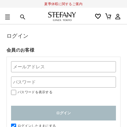
夏季休暇に関するご案内
0
カートの合計金額
円
ログイン
キーワード
アルーチェルーチェ
オディリア
BIVABOO
オールインワン
会員のお客様
パスワードを表示する
ログインしたままにする