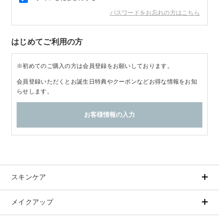
パスワードをお忘れの方はこちら
商品カテゴリ
はじめてご利用の方
スキンケア
※初めてのご購入の方は会員登録をお願いしております。
メイクアップ
アイテムから探す
シリーズから探す
会員登録いただくとお誕生日特典やクーポンなどお得な情報をお知
クレンジング
CNP Laboratory（国内正規品）
らせします。
インナーケア
ベースメイク
ポイントメイク
洗顔
PLACENTIST
クッションファンデーション
すべてのポイントメイク
化粧水
Suhadabi
ヘア/ボディケア
成分別で探す
目的別で探す
ファンデーション
美容液
CLÉSCIENCE Beauté
プラセンタ
ビューティーサポート
フェイスパウダー
美容ジェル・乳液・クリーム
PURE’D 100 PERFECTION
ヘアケア
ボディケア
シリーズ一覧
乳酸菌
ヘルスサポート
CCクリーム
オールインワン
美肌フローリズム
スカルプケア
ボディケア
コラーゲン
水
STEFANY AGING
UVケア
スキンケア
シート・マスク
belif
シャンプー
ボディソープ
ビタミン
（ステファニーエイジング）
リップケア
PHYSIOGEL
トリートメント
入浴剤
レスベラトロール
メイクアップ
アイテムから探す
シリーズから探す
トラベルセット
STEFANY AGING
ODELIA（オディリア）
ヘアカラー
UVケア
高麗人参
クレンジング
CNP Laboratory（国内正規品）