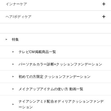
スペシャルケア
BIVABOO（ビバブー）
インナーケア
ベースメイク
ポイントメイク
コエンザイム
洗顔
PLACENTIST
Aluce luce（アルーチェルーチェ）
白神秘境活性水
クッションファンデーション
すべてのポイントメイク
化粧水
Suhadabi
ヘア/ボディケア
成分別で探す
目的別で探す
BIVABOO（ビバブー）
ファンデーション
美容液
CLÉSCIENCE Beauté
プラセンタ
ビューティーサポート
フェイスパウダー
美容ジェル・乳液・クリーム
PURE’D 100 PERFECTION
ヘアケア
ボディケア
Placenta 100
乳酸菌
ヘルスサポート
CCクリーム
オールインワン
美肌フローリズム
スカルプケア
ボディケア
特集
コラーゲン
水
UVケア
シート・マスク
belif
CNP Laboratory（国内正規品）
シャンプー
ボディソープ
ビタミン
テレビCM掲載商品一覧
リップケア
PHYSIOGEL
トリートメント
入浴剤
レスベラトロール
PLACENTIST
トラベルセット
STEFANY AGING
ヘアカラー
UVケア
高麗人参
パーソナルカラー診断×クッションファンデーション
スペシャルケア
BIVABOO（ビバブー）
Suhadabi
コエンザイム
初めての方限定 クッションファンデーション
白神秘境活性水
CLÉSCIENCE Beauté
メイクアップアイテムの使い方 動画一覧
PURE’D 100 PERFECTION
ナイアシンアミド配合オディリアクッションファンデ
美肌フローリズム
ーション