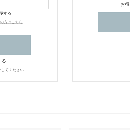
お得
示する
の方はこちら
する
外してください