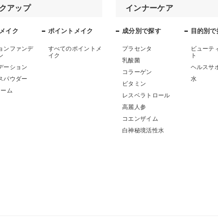
クアップ
インナーケア
メイク
ポイントメイク
成分別で探す
目的別で
ョンファンデ
すべてのポイントメ
プラセンタ
ビューテ
ン
イク
ト
乳酸菌
デーション
ヘルスサ
コラーゲン
スパウダー
水
ビタミン
リーム
レスベラトロール
ア
高麗人参
コエンザイム
白神秘境活性水