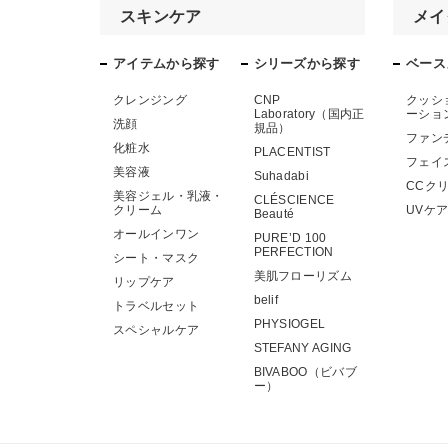
スキンケア
メイ
アイテムから探す
シリーズから探す
ベース
クレンジング
CNP
クッシ
Laboratory（国内正
ーショ
洗顔
規品）
ファン
化粧水
PLACENTIST
フェイ
美容液
Suhadabi
CCク
美容ジェル・乳液・
CLÉSCIENCE
クリーム
UVケ
Beauté
オールインワン
PURE’D 100
PERFECTION
シート・マスク
美肌フローリズム
リップケア
belif
トラベルセット
PHYSIOGEL
スペシャルケア
STEFANY AGING
BIVABOO（ビバブ
ー）