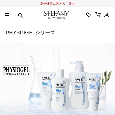
夏季休暇に関するご案内
0
カートの合計金額
円
PHYSIOGELシリーズ
キーワード
アルーチェルーチェ
オディリア
BIVABOO
オールインワン