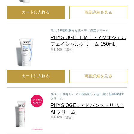
カートに入れる
お問い合わせ
商品詳細を見る
お問い合わせフォーム
最大“72時間”潤った肌へ導く保湿クリーム
PHYSIOGEL DMT フィジオジェル
フェイシャルクリーム 150mL
￥3,400（税込）
お電話でのお問い合わせ
0120-956-100
受付時間 9:00~18:00（土・日曜・祝日除く）
カートに入れる
商品詳細を見る
ダメージ肌をリペア※長時間うるおい続く低刺激処方
クリーム
PHYSIOGEL アドバンスドリペア
AI クリーム
￥2,200（税込）