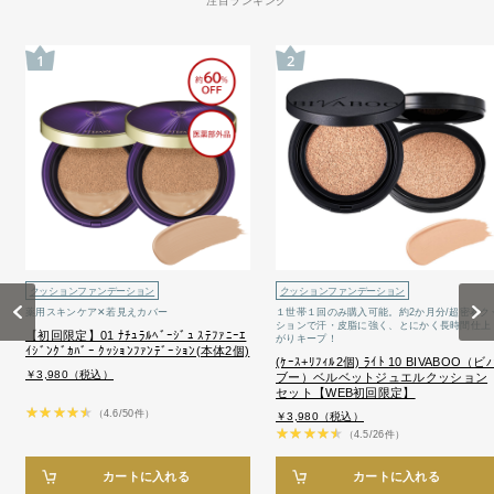
注目ランキング
1
2
クッションファンデーション
クッションファンデーション
Previous
Next
薬用スキンケア✕若見えカバー
１世帯１回のみ購入可能。約2か月分/超密着ク
ションで汗・皮脂に強く、とにかく長時間仕上
【初回限定】01 ﾅﾁｭﾗﾙﾍﾞｰｼﾞｭ ｽﾃﾌｧﾆｰｴ
がりキープ！
ｲｼﾞﾝｸﾞｶﾊﾞｰ ｸｯｼｮﾝﾌｧﾝﾃﾞｰｼｮﾝ(本体2個)
(ｹｰｽ+ﾘﾌｨﾙ2個) ﾗｲﾄ 10 BIVABOO（ビ
￥3,980（税込）
ブー）ベルベットジュエルクッション
セット【WEB初回限定】
（4.6/50件）
￥3,980（税込）
（4.5/26件）
カートに入れる
カートに入れる