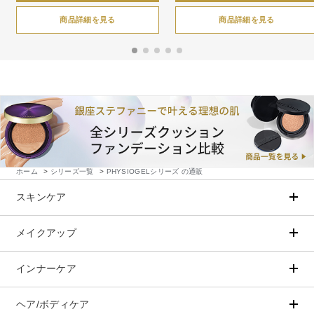
商品詳細を見る
商品詳細を見る
ホーム
>
シリーズ一覧
>
PHYSIOGELシリーズ の通販
スキンケア
メイクアップ
アイテムから探す
シリーズから探す
クレンジング
CNP Laboratory（国内正規品）
インナーケア
ベースメイク
ポイントメイク
洗顔
PLACENTIST
クッションファンデーション
すべてのポイントメイク
化粧水
Suhadabi
ヘア/ボディケア
成分別で探す
目的別で探す
ファンデーション