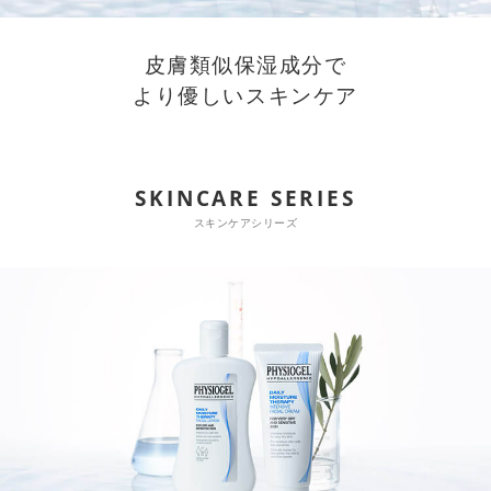
皮膚類似保湿成分で
商品カテゴリ
より優しいスキンケア
スキンケア
メイクアップ
アイテムから探す
シリーズから探す
SKINCARE SERIES
クレンジング
CNP Laboratory（国内正規品）
インナーケア
ベースメイク
ポイントメイク
スキンケアシリーズ
洗顔
PLACENTIST
クッションファンデーション
すべてのポイントメイク
化粧水
Suhadabi
ヘア/ボディケア
成分別で探す
目的別で探す
ファンデーション
美容液
CLÉSCIENCE Beauté
プラセンタ
ビューティーサポート
フェイスパウダー
美容ジェル・乳液・クリーム
PURE’D 100 PERFECTION
ヘアケア
ボディケア
シリーズ一覧
乳酸菌
ヘルスサポート
CCクリーム
オールインワン
美肌フローリズム
スカルプケア
ボディケア
コラーゲン
水
STEFANY AGING
UVケア
シート・マスク
belif
シャンプー
ボディソープ
ビタミン
（ステファニーエイジング）
リップケア
PHYSIOGEL
トリートメント
入浴剤
レスベラトロール
トラベルセット
STEFANY AGING
ODELIA（オディリア）
ヘアカラー
UVケア
高麗人参