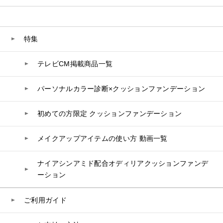
美容液
CLÉSCIENCE Beauté
プラセンタ
ビューティーサポート
フェイスパウダー
美容ジェル・乳液・クリーム
PURE’D 100 PERFECTION
ヘアケア
ボディケア
乳酸菌
ヘルスサポート
CCクリーム
オールインワン
美肌フローリズム
スカルプケア
ボディケア
特集
コラーゲン
水
UVケア
シート・マスク
belif
シャンプー
ボディソープ
ビタミン
テレビCM掲載商品一覧
リップケア
PHYSIOGEL
トリートメント
入浴剤
レスベラトロール
トラベルセット
STEFANY AGING
ヘアカラー
UVケア
高麗人参
パーソナルカラー診断×クッションファンデーション
スペシャルケア
BIVABOO（ビバブー）
コエンザイム
初めての方限定 クッションファンデーション
白神秘境活性水
メイクアップアイテムの使い方 動画一覧
ナイアシンアミド配合オディリアクッションファンデ
ーション
ご利用ガイド