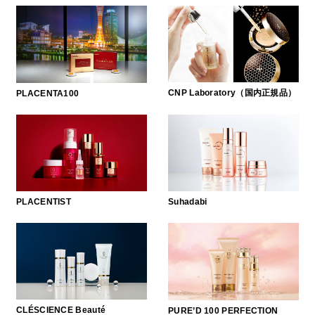
CNP Laboratory（国内正規品）
PLACENTA100
Suhadabi
PLACENTIST
CLÉSCIENCE Beauté
PURE’D 100 PERFECTION