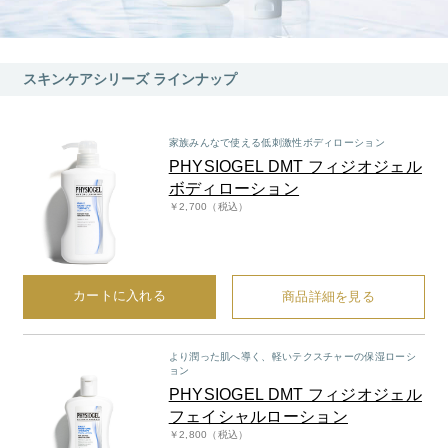
スペシャルケア
BIVABOO（ビバブー）
コエンザイム
Aluce luce（アルーチェルーチェ）
白神秘境活性水
スキンケアシリーズ ラインナップ
BIVABOO（ビバブー）
Placenta 100
家族みんなで使える低刺激性ボディローション
PHYSIOGEL DMT フィジオジェル
CNP Laboratory（国内正規品）
ボディローション
￥2,700（税込）
PLACENTIST
Suhadabi
カートに入れる
商品詳細を見る
CLÉSCIENCE Beauté
より潤った肌へ導く、軽いテクスチャーの保湿ローシ
ョン
PURE’D 100 PERFECTION
PHYSIOGEL DMT フィジオジェル
フェイシャルローション
美肌フローリズム
￥2,800（税込）