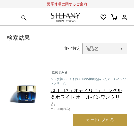
夏季休暇に関するご案内
0
カートの合計金額
円
検索結果
キーワード
並べ替え
アルーチェルーチェ
オディリア
BIVABOO
オールインワン
シワ改善・シミ予防※1のW機能を持ったオールインワ
ンクリーム
ODELIA（オディリア）リンクル
＆ホワイト オールインワンクリー
ム
￥6,500(税込)
カートに入れる