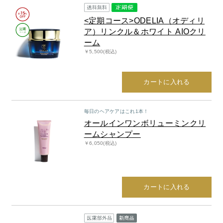
<定期コース>ODELIA（オディリ
商品カテゴリ
ア）リンクル＆ホワイト AIOクリ
ーム
スキンケア
￥5,500(税込)
メイクアップ
アイテムから探す
シリーズから探す
カートに入れる
クレンジング
CNP Laboratory（国内正規品）
インナーケア
ベースメイク
ポイントメイク
洗顔
PLACENTIST
毎日のヘアケアはこれ1本！
クッションファンデーション
すべてのポイントメイク
化粧水
Suhadabi
オールインワンボリューミンクリ
ヘア/ボディケア
成分別で探す
目的別で探す
ファンデーション
ームシャンプー
美容液
CLÉSCIENCE Beauté
プラセンタ
ビューティーサポート
￥6,050(税込)
フェイスパウダー
美容ジェル・乳液・クリーム
PURE’D 100 PERFECTION
ヘアケア
ボディケア
シリーズ一覧
乳酸菌
ヘルスサポート
CCクリーム
オールインワン
美肌フローリズム
スカルプケア
ボディケア
コラーゲン
水
STEFANY AGING
UVケア
シート・マスク
belif
シャンプー
ボディソープ
カートに入れる
ビタミン
（ステファニーエイジング）
リップケア
PHYSIOGEL
トリートメント
入浴剤
レスベラトロール
トラベルセット
STEFANY AGING
ODELIA（オディリア）
ヘアカラー
UVケア
高麗人参