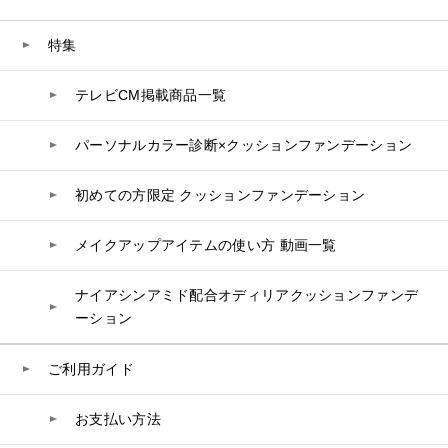
美容ジェル・乳液・クリーム
PURE’D 100 PERFECTION
ヘアケア
ボディケア
乳酸菌
ヘルスサポート
CCクリーム
オールインワン
美肌フローリズム
スカルプケア
ボディケア
お問い合わせ
特集
コラーゲン
水
UVケア
シート・マスク
belif
シャンプー
ボディソープ
ビタミン
テレビCM掲載商品一覧
リップケア
PHYSIOGEL
トリートメント
入浴剤
お問い合わせフォーム
レスベラトロール
トラベルセット
STEFANY AGING
ヘアカラー
UVケア
高麗人参
パーソナルカラー診断×クッションファンデーション
スペシャルケア
BIVABOO（ビバブー）
コエンザイム
初めての方限定 クッションファンデーション
お電話でのお問い合わせ
白神秘境活性水
0120-956-100
メイクアップアイテムの使い方 動画一覧
受付時間 9:00~18:00（土・日曜・祝日除く）
ナイアシンアミド配合オディリアクッションファンデ
ーション
ご利用ガイド
お支払い方法