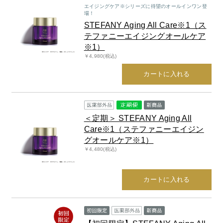
スペシャルケア
BIVABOO（ビバブー）
エイジングケア※シリーズに待望のオールインワン登
コエンザイム
場！
Aluce luce（アルーチェルーチェ）
STEFANY Aging All Care※1（ス
白神秘境活性水
テファニーエイジングオールケア
BIVABOO（ビバブー）
※1）
￥4,980(税込)
Placenta 100
カートに入れる
CNP Laboratory（国内正規品）
PLACENTIST
＜定期＞ STEFANY Aging All
Care※1（ステファニーエイジン
Suhadabi
グオールケア※1）
￥4,480(税込)
CLÉSCIENCE Beauté
カートに入れる
PURE’D 100 PERFECTION
美肌フローリズム