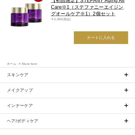
【初回限定】STEFANY Aging All
Care※1（ステファニーエイジン
belif
グオールケア※1）2個セット
￥3,980(税込)
PHYSIOGEL
カートに入れる
コンテンツ
ビューティコラム
ホーム
>
Aluce luce
バーチャル工場見学
スキンケア
ヘルプ
メイクアップ
アイテムから探す
シリーズから探す
クレンジング
CNP Laboratory（国内正規品）
ご利用ガイド
インナーケア
ベースメイク
ポイントメイク
洗顔
PLACENTIST
クッションファンデーション
すべてのポイントメイク
よくある質問
化粧水
Suhadabi
ヘア/ボディケア
成分別で探す
目的別で探す
ファンデーション
美容液
CLÉSCIENCE Beauté
プラセンタ
ビューティーサポート
フェイスパウダー