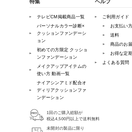
特集
ヘルプ
テレビCM掲載商品一覧
ご利用ガイド
パーソナルカラー診断×
お支払い
クッションファンデーシ
送料
ョン
商品のお
初めての方限定 クッショ
お得な定
ンファンデーション
よくある質問
メイクアップアイテムの
使い方 動画一覧
ナイアシンアミド配合オ
ディリアクッションファ
ンデーション
1回のご購入総額が
税込4,500円以上
で送料無料
未開封の製品に限り