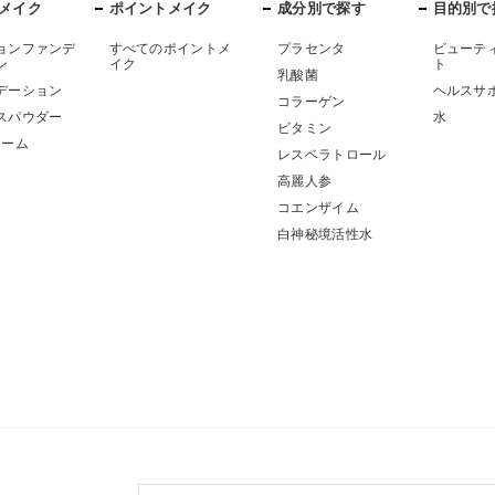
メイク
ポイントメイク
成分別で探す
目的別で
ョンファンデ
すべてのポイントメ
プラセンタ
ビューテ
ン
イク
ト
乳酸菌
デーション
ヘルスサ
コラーゲン
スパウダー
水
ビタミン
リーム
レスベラトロール
ア
高麗人参
コエンザイム
白神秘境活性水