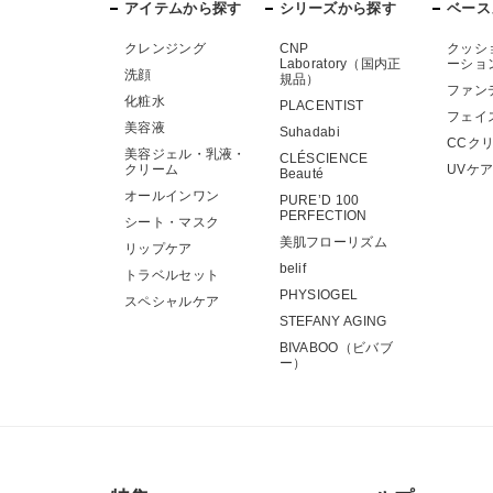
アイテムから探す
シリーズから探す
ベース
クレンジング
CNP
クッシ
Laboratory（国内正
ーショ
洗顔
規品）
ファン
化粧水
PLACENTIST
フェイ
美容液
Suhadabi
CCク
美容ジェル・乳液・
CLÉSCIENCE
クリーム
UVケ
Beauté
オールインワン
PURE’D 100
PERFECTION
シート・マスク
美肌フローリズム
リップケア
belif
トラベルセット
PHYSIOGEL
スペシャルケア
STEFANY AGING
BIVABOO（ビバブ
ー）